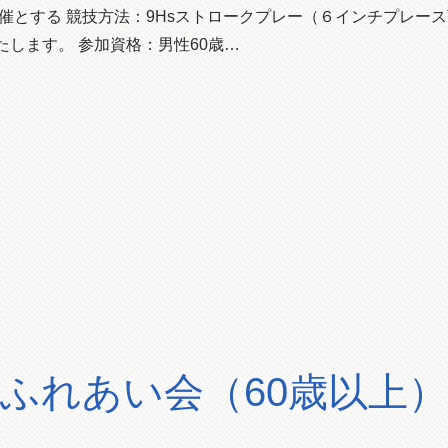
催とする 競技方法：9Hsストロークプレー（６インチプレース
します。 参加資格：男性60歳…
ふれあい会（60歳以上）