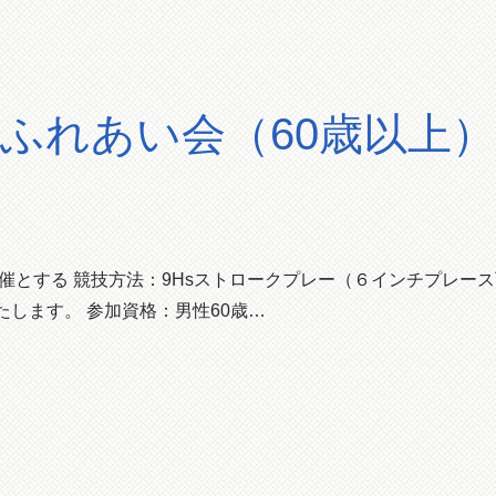
ふれあい会（60歳以上）
催とする 競技方法：9Hsストロークプレー（６インチプレース
します。 参加資格：男性60歳…