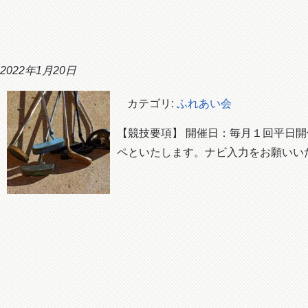
2022年1月20日
カテゴリ:
ふれあい会
【競技要項】 開催日：毎月１回平日開
ペといたします。ナビ入力をお願いいた