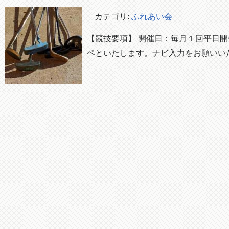
カテゴリ:
ふれあい会
【競技要項】 開催日：毎月１回平日開
ペといたします。ナビ入力をお願いいた