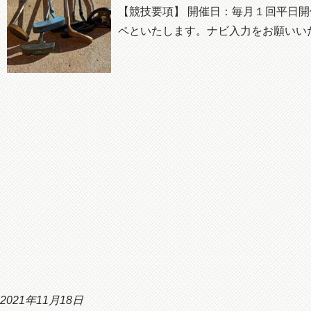
【競技要項】 開催日：毎月１回平日開
ペといたします。ナビ入力をお願いいた
2021年11月18日