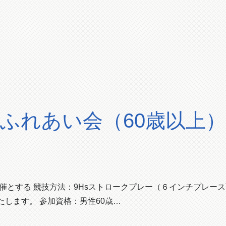
ふれあい会（60歳以上）
催とする 競技方法：9Hsストロークプレー（６インチプレース
します。 参加資格：男性60歳…