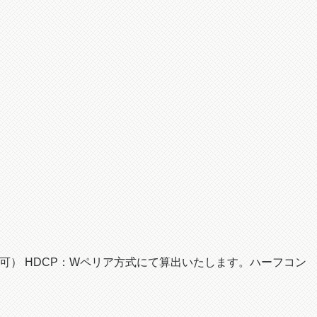
可） HDCP：Wペリア方式にて算出いたします。ハーフコン