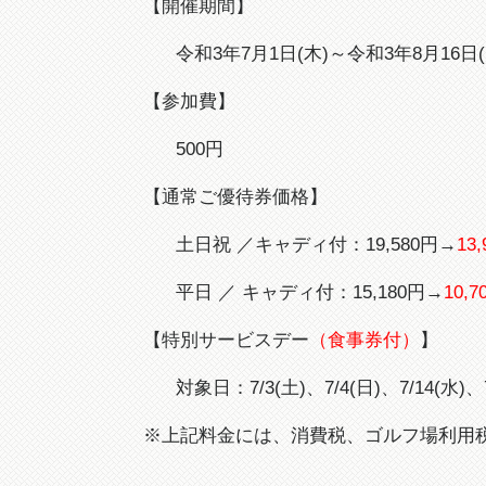
【開催期間】
令和3年7月1日(木)～令和3年8月16日(
【参加費】
500円
【通常ご優待券価格】
土日祝 ／キャディ付：19,580円→
13
平日 ／ キャディ付：15,180円→
10,7
【特別サービスデー
（食事券付）
】
対象日：7/3(土)、7/4(日)、7/14(水)、7/
※上記料金には、消費税、ゴルフ場利用