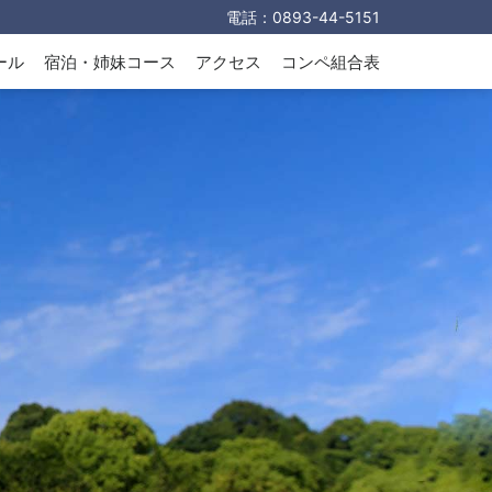
電話：
0893-44-5151
ール
宿泊・姉妹コース
アクセス
コンペ組合表