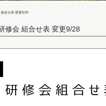
組合せ表 変更9/28
修会 組合せ表 変更9/28
研 修 会 組 合 せ