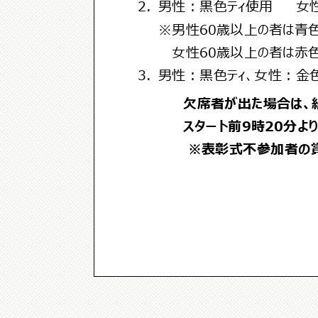
2.
男性：黒色ティ使用 女性
※男性60歳以上の者は青色
女性60歳以上の者は赤色テ
3.
男性：黒色ティ、女性：金色テ
欠席者が出た場合は、
スタート前
9
時
20
分よ
※
表彰式不参加者の