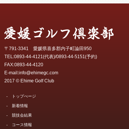
〒791-3341 愛媛県喜多郡内子町論田950
TEL:
0893-44-4121
(代表)/
0893-44-5151
(予約)
FAX:0893-44-4120
E-mail:
info@ehimegc.com
2017 © Ehime Golf Club
-
トップぺージ
-
新着情報
-
競技会結果
-
コース情報