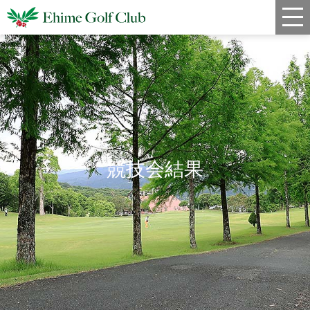
新着情報
コース情報
料金
クラブハウス
競技会結果
レストラン
年間スケジュール
宿泊・姉妹コース
アクセス