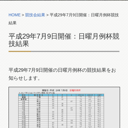
コンペ組合表
HOME
>
競技会結果
>
平成29年7月9日開催：日曜月例杯競技
結果
平成29年7月9日開催：日曜月例杯競
技結果
平成29年7月9日開催の日曜月例杯の競技結果をお
知らせします。
開催日：平成 29年 7月9日
日曜月例杯
Ａ：コンペティションマークティ使用・HDCP12迄
順位
競 技 者 名
Ｋ
Ｐ
Q
GROSS
ＨＤCP
ＮＥＴ
千種
36
41
77
10.0
67.0
優勝
40
33
73
4.0
69.0
準優勝
中川
菊池
39
41
80
11.0
69.0
3位
中野
35
38
73
4.0
69.0
4位
竹田
38
36
74
4.0
70.0
5位
山田
39
41
80
10.0
70.0
6位
岡本
40
39
79
9.0
70.0
7位
俊野
39
40
79
9.0
70.0
8位
藤本
38
37
75
4.0
71.0
9位
橋本
42
41
83
12.0
71.0
10位
福岡
34
37
71
0.0
71.0
15位
安岡
41
38
79
7.0
72.0
20位
木花
40
42
82
9.0
73.0
25位
金森
41
38
79
5.0
74.0
30位
平田
42
45
87
12.0
75.0
35位