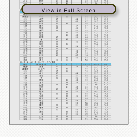
新野
41
44
85
10.0
75.0
40位
39
40
79
3.0
76.0
45位
竹田
33
37
70
-1.0
71.0
ＢＧ
石井
上田
43
50
93
7.0
86.0
ＢＢ
View in Full Screen
Ｂ：コンペティションマークティ使用・ＨＤ13以上
順位
競 技 者 名
Ｋ
Ｐ
Q
GROSS
ＨＤCP
ＮＥＴ
48
46
94
27.0
67.0
優勝
尾上
44
44
88
20.0
68.0
準優勝
中村
井石
47
44
91
23.0
68.0
3位
兵頭
39
48
87
18.0
69.0
4位
松田
43
43
86
17.0
69.0
5位
嶋矢
40
47
87
17.0
70.0
6位
若江
45
46
91
21.0
70.0
7位
高門
48
40
88
18.0
70.0
8位
西田
44
40
84
13.0
71.0
9位
岩本
46
43
89
18.0
71.0
10位
都築
45
39
84
13.0
71.0
15位
41
45
86
14.0
72.0
20位
菅
渡部
44
46
90
16.0
74.0
25位
俊野
49
46
95
19.0
76.0
30位
小野
44
54
98
21.0
77.0
35位
桧田
44
46
90
13.0
77.0
40位
岩本
47
44
91
13.0
78.0
45位
菊池
49
47
96
16.0
80.0
50位
松本
49
45
94
13.0
81.0
55位
西田
44
40
84
13.0
71.0
ＢＧ
宮下
53
56
109
18.0
91.0
ＢＢ
SL：白・ゴールド・赤・ピンクマークティ使用
順位
競 技 者 名
Ｋ
Ｐ
Q
GROSS
ＨＤCP
ＮＥＴ
三原
41
38
79
22.0
57.0
優勝
山之内
40
45
85
21.0
64.0
準優勝
37
39
76
10.0
66.0
3位
金村
井上
47
44
91
25.0
66.0
4位
池田
47
41
88
22.0
66.0
5位
中
43
36
79
13.0
66.0
6位
宮本
46
44
90
23.0
67.0
7位
宮本
39
38
77
10.0
67.0
8位
36
39
75
8.0
67.0
9位
山本
大野
41
45
86
19.0
67.0
10位
42
37
79
11.0
68.0
15位
清水
稲瀬
39
40
79
10.0
69.0
20位
守口
45
43
88
17.0
71.0
25位
安藤
43
46
89
18.0
71.0
30位
森本
43
41
84
12.0
72.0
35位
菊池
47
44
91
18.0
73.0
40位
長岡
50
53
103
30.0
73.0
45位
植木
52
51
103
29.0
74.0
50位
増田
36
48
84
10.0
74.0
55位
口羽
50
50
100
24.0
76.0
60位
渡部
48
50
98
21.0
77.0
65位
上甲
52
56
108
30.0
78.0
70位
36
39
75
8.0
67.0
ＢＧ
山本
平田
47
49
96
10.0
86.0
ＢＢ