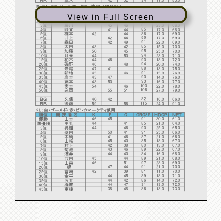
ＢＢ
脇水
Ｂ：コンペティションマークティ使用・ＨＤ13以上
順位
競 技 者 名
Ｋ
Ｐ
Q
GROSS
ＨＤCP
ＮＥＴ
View in Full Screen
82
優勝
久保
40
42
16.0
66.0
97
準優勝
池田
48
49
30.0
67.0
91
3位
藤川
45
46
23.0
68.0
85
4位
緒賀
41
44
17.0
68.0
86
5位
橋本
42
44
17.0
69.0
86
6位
井上
42
44
17.0
69.0
91
7位
森田
42
49
22.0
69.0
85
8位
太田
43
42
15.0
70.0
95
9位
加藤
50
45
25.0
70.0
94
10位
月元
44
50
23.0
71.0
90
15位
柏木
44
46
18.0
72.0
94
20位
磯野
46
48
20.0
74.0
88
25位
寺尾
47
41
13.0
75.0
91
30位
新地
45
46
15.0
76.0
90
35位
岩本
43
47
14.0
76.0
93
40位
藤本
43
50
16.0
77.0
100
45位
宮本
54
46
22.0
78.0
106
50位
込岡
55
51
27.0
79.0
82
ＢＧ
久保
40
42
16.0
66.0
115
ＢＢ
後藤
59
56
24.0
91.0
SL：白・ゴールド・赤・ピンクマークティ使用
順位
競 技 者 名
Ｋ
Ｐ
Q
GROSS
ＨＤCP
ＮＥＴ
46
45
91
30.0
61.0
優勝
山本
44
41
85
21.0
64.0
準優勝
田丸
44
46
90
25.0
65.0
3位
兵頭
50
41
91
25.0
66.0
4位
柴田
41
46
87
21.0
66.0
5位
木綱
45
40
85
18.0
67.0
6位
山﨑
42
38
80
13.0
67.0
7位
村上
43
46
89
22.0
67.0
8位
菊池
44
40
84
16.0
68.0
9位
酒井
45
44
89
21.0
68.0
10位
武田
46
51
97
28.0
69.0
15位
山森
47
44
91
21.0
70.0
20位
梶
42
39
81
11.0
70.0
25位
宮﨑
44
45
89
18.0
71.0
30位
金平
44
42
86
14.0
72.0
35位
沢井
44
47
91
19.0
72.0
40位
榊原
38
48
86
13.0
73.0
45位
髙橋
46
42
88
13.0
75.0
50位
岡野
40
36
76
6.0
70.0
ＢＧ
古茂田