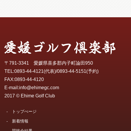
50
48
98
10.0
88.0
ＢＢ
阿部
〒791-3341 愛媛県喜多郡内子町論田950
TEL:
0893-44-4121
(代表)/
0893-44-5151
(予約)
FAX:0893-44-4120
E-mail:
info@ehimegc.com
2017 © Ehime Golf Club
-
トップぺージ
-
新着情報
-
競技会結果