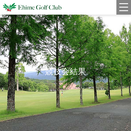
新着情報
コース情報
料金
クラブハウス
競技会結果
レストラン
年間スケジュール
宿泊・姉妹コース
アクセス