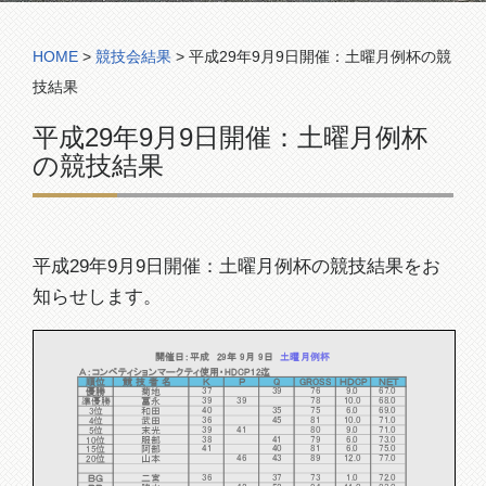
コンペ組合表
HOME
>
競技会結果
>
平成29年9月9日開催：土曜月例杯の競
技結果
平成29年9月9日開催：土曜月例杯
の競技結果
平成29年9月9日開催：土曜月例杯の競技結果をお
知らせします。
開催日：平成 29年 9月 9日
土曜月例杯
Ａ：コンペティションマークティ使用・HDCP12迄
順位
競 技 者 名
Ｋ
Ｐ
Q
GROSS
ＨＤCP
ＮＥＴ
37
39
76
9.0
67.0
優勝
菊地
39
39
78
10.0
68.0
準優勝
冨永
40
35
75
6.0
69.0
3位
和田
36
45
81
10.0
71.0
4位
武田
39
41
80
9.0
71.0
5位
末光
38
41
79
6.0
73.0
10位
服部
41
40
81
6.0
75.0
15位
阿部
46
43
89
12.0
77.0
20位
山本
36
37
73
1.0
72.0
ＢＧ
二宮
42
52
94
11.0
83.0