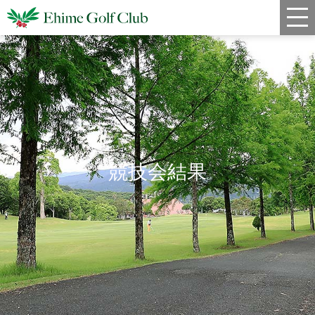
新着情報
コース情報
料金
クラブハウス
競技会結果
レストラン
年間スケジュール
宿泊・姉妹コース
アクセス