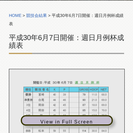
コンペ組合表
HOME
>
競技会結果
>
平成30年6月7日開催：週日月例杯成績
表
平成30年6月7日開催：週日月例杯成
績表
開催日：平成 ３０年 ６月 ７日
週 日 月 例 杯
順位
競 技 者 名
K
P
GROSS
ＨＤCP
ＮＥＴ
優勝
宮﨑
40
39
79
11.0
68.0
準優勝
白尾
44
46
90
21.0
69.0
3位
岡田
42
45
87
18.0
69.0
4位
岡田
45
40
85
15.0
70.0
5位
林
43
44
87
17.0
70.0
10位
宇都宮
49
52
101
27.0
74.0
View in Full Screen
15位
安岡
40
42
82
6.0
76.0
ＢＢ
松本
59
55
114
30.0
84.0