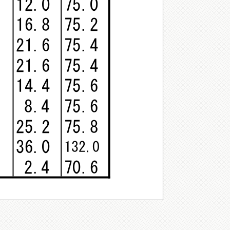
12.0
75.0
16.8
75.2
21.6
75.4
21.6
75.4
14.4
75.6
8.4
75.6
25.2
75.8
36.0
132.0
2.4
70.6