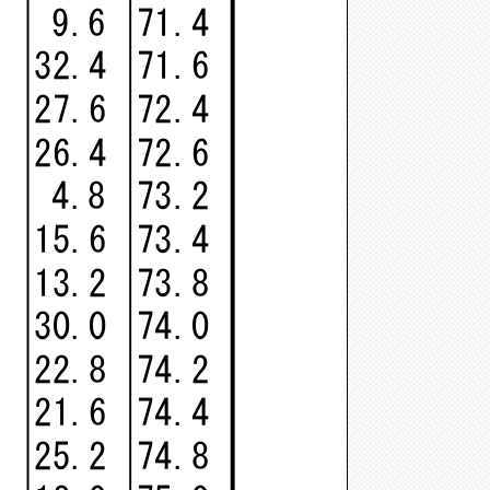
9.6
71.4
32.4
71.6
27.6
72.4
26.4
72.6
4.8
73.2
15.6
73.4
13.2
73.8
30.0
74.0
22.8
74.2
21.6
74.4
25.2
74.8