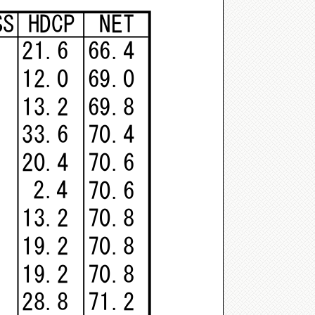
SS
HDCP
NET
21.6
66.4
12.0
69.0
13.2
69.8
33.6
70.4
20.4
70.6
2.4
70.6
13.2
70.8
19.2
70.8
19.2
70.8
28.8
71.2