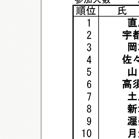
順位
氏
直
1
宇
2
岡
3
佐
4
山
5
高
6
土
7
新
8
渥
9
月
10