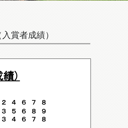
（入賞者成績）
績)
 ４ ６ ７ ８
３ ５ ６ ８ ９
３ ４ ６ ７ ８