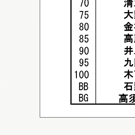
清
70
大
75
金
80
高
85
井
90
九
95
木
100
石
BB
BG
高