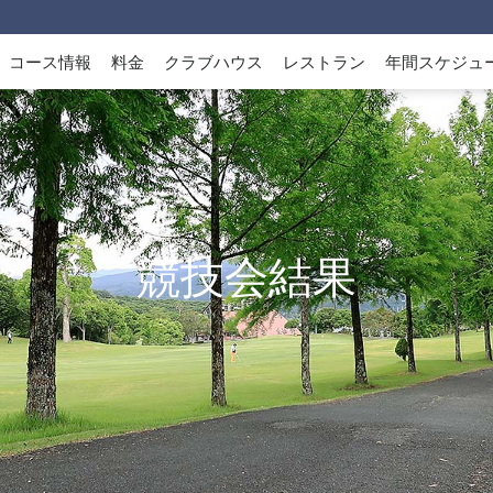
コース情報
料金
クラブハウス
レストラン
年間スケジュ
競技会結果