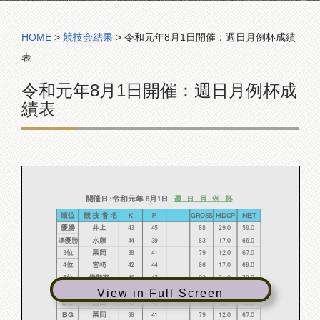
コンペ組合表
HOME
>
競技会結果
>
令和元年8月1日開催：週日月例杯成績
表
令和元年8月1日開催：週日月例杯成
績表
開催日：令和元年 8月1日
週 日 月 例 杯
順位
競 技 者 名
K
P
GROSS
ＨＤCP
ＮＥＴ
優勝
井上
43
45
88
29.0
59.0
準優勝
水藤
44
39
83
17.0
66.0
3位
栗岡
38
41
79
12.0
67.0
4位
宮﨑
42
44
86
17.0
69.0
5位
伊勢家
46
47
93
21.0
72.0
10位
若宮
45
42
87
9.0
78.0
View in Full Screen
ＢＢ
西田
48
46
94
9.0
85.0
ＢＧ
栗岡
38
41
79
12.0
67.0