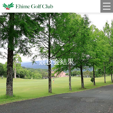
新着情報
コース情報
料金
クラブハウス
競技会結果
レストラン
年間スケジュール
宿泊・姉妹コース
アクセス