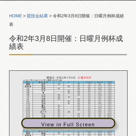
コンペ組合表
HOME
>
競技会結果
>
令和2年3月8日開催：日曜月例杯成績
表
令和2年3月8日開催：日曜月例杯成
績表
開催日：令和２年３月８日
日曜月例杯
Ａ：コンペティションマークティ使用・HDＣＰ14迄
順位
競 技 者 名
Ｋ
Ｐ
Ｑ
GROSS
ＨＤCP
ＮＥＴ
39
35
74
4.0
70.0
城戸
優勝
42
40
82
11.0
71.0
堀本
準優勝
42
44
86
14.0
72.0
森岡
3位
42
42
84
11.0
73.0
白石
4位
39
42
81
8.0
73.0
泉
5位
44
39
83
10.0
73.0
山本
6位
44
39
83
9.0
74.0
木戸
7位
40
42
82
8.0
74.0
日野
8位
40
40
80
6.0
74.0
福本
9位
43
45
88
14.0
74.0
浮田
10位
42
45
87
11.0
76.0
冨永
15位
47
43
90
14.0
76.0
渡部
20位
40
40
80
2.0
78.0
山根
25位
45
44
89
10.0
79.0
佐々木
30位
40
44
84
4.0
80.0
中川
35位
43
42
85
5.0
80.0
上田
40位
44
46
90
9.0
81.0
加藤
45位
45
45
90
8.0
82.0
河野
50位
47
48
95
12.0
83.0
青野
55位
View in Full Screen
49
61
110
14.0
96.0
内藤
BB
39
35
74
4.0
70.0
城戸
BG
Ｂ：コンペティションマークティ使用・ＨＤＣＰ15以上
順位
競 技 者 名
Ｋ
Ｐ
Ｑ
GROSS
ＨＤCP
ＮＥＴ
48
41
89
23.0
66.0
優勝
豊嶋
52
50
102
29.0
73.0
山田
準優勝