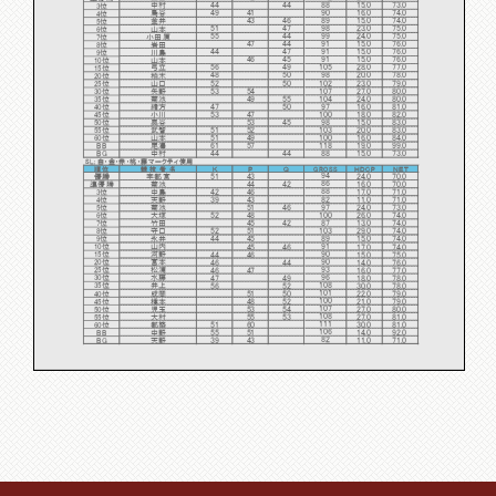
44
44
88
15.0
73.0
中村
3位
49
41
90
16.0
74.0
烏谷
4位
43
46
89
15.0
74.0
金井
5位
51
47
98
23.0
75.0
6位
山本
55
44
99
24.0
75.0
7位
小田原
47
44
91
15.0
76.0
8位
岩田
44
47
91
15.0
76.0
9位
川島
46
45
91
15.0
76.0
10位
山本
56
49
105
28.0
77.0
弓立
15位
48
50
98
20.0
78.0
20位
柏木
52
50
102
23.0
79.0
山口
25位
53
54
107
27.0
80.0
矢野
30位
49
55
104
24.0
80.0
菊池
35位
47
50
97
16.0
81.0
緒方
40位
53
47
100
18.0
82.0
小川
45位
53
45
98
15.0
83.0
奥谷
50位
51
52
103
20.0
83.0
武智
55位
51
49
100
16.0
84.0
山本
60位
61
57
118
19.0
99.0
尾澤
BB
44
44
88
15.0
73.0
中村
BG
SL：白・金・赤・桃・藤マークティ使用
順位
競 技 者 名
Ｋ
Ｐ
Ｑ
GROSS
ＨＤCP
ＮＥＴ
94
51
43
24.0
70.0
優勝
宇都宮
86
44
42
16.0
70.0
準優勝
菊池
88
42
46
17.0
71.0
3位
中島
82
39
43
11.0
71.0
4位
天野
97
菊池
51
46
24.0
73.0
5位
100
大塚
52
48
26.0
74.0
6位
87
竹田
45
42
13.0
74.0
7位
103
守口
52
51
29.0
74.0
8位
89
永井
44
45
15.0
74.0
9位
91
山内
45
46
17.0
74.0
10位
90
44
46
15.0
75.0
15位
河野
90
46
44
14.0
76.0
20位
宮本
93
46
47
16.0
77.0
25位
松浦
96
47
49
18.0
78.0
30位
水藤
108
56
52
30.0
78.0
35位
井上
101
51
50
22.0
79.0
40位
成岡
100
48
52
21.0
79.0
45位
橋本
107
53
54
27.0
80.0
50位
児玉
108
55
53
27.0
81.0
55位
大村
111
51
60
30.0
81.0
60位
都築
106
55
51
14.0
92.0
BB
中野
82
39
43
11.0
71.0
BG
天野