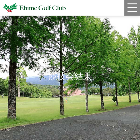
新着情報
コース情報
料金
クラブハウス
競技会結果
レストラン
年間スケジュール
宿泊・姉妹コース
アクセス