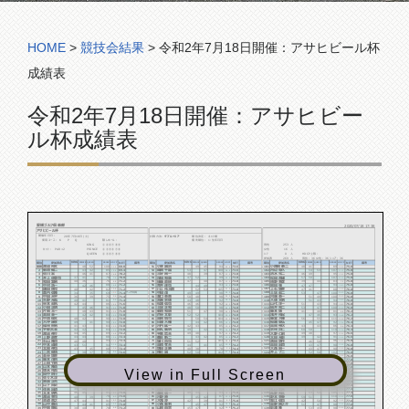
コンペ組合表
HOME
>
競技会結果
>
令和2年7月18日開催：アサヒビール杯
成績表
令和2年7月18日開催：アサヒビー
ル杯成績表
愛媛ゴルフ倶楽部
2020/07/18 17:38
アサヒビール杯
開催年月日：
計算方法:
ダブルぺリア
順位決定：
ネット順
20年7月18日 (土)
使用コース：
K P Q
隠しホール：
優先順位：
1:生年月日
KING
253
①④⑥⑦⑧⑨
男性
人
PAR×2
PRINCE
16
カット：
②③⑤⑥⑦⑧
女性
人
QUEEN
②③⑥⑦⑧⑨
0
ｼﾆｱ
人
HDCP上限：
269
参加者
人
男性：36 女性：36 シニア：36
順位
参加者名
NET
備考
順位
参加者名
NET
備考
順位
参加者名
NET
備考
KING
KING
KING
HDCP
HDCP
HDCP
QUEEN
GROSS
QUEEN
GROSS
QUEEN
GROSS
PRINCE
PRINCE
PRINCE
渡邉 裕文
小林 誠治
小路岡 恭二
48
52
49
45
48
41
100
68.8
94
73.6
89
75.8
優勝
51
101
31.2
20.4
13.2
菊池 健二
成岡 千晶
河辺 尊久
43
42
53
47
54
53
85
69.4
100
73.6
107
75.8
2
52
102
15.6
26.4
31.2
佐川 宏
三好 周一
清水 完二
46
41
48
39
46
49
87
70.2
87
73.8
95
75.8
3
53
103
16.8
13.2
19.2
井上 佐登司
浮田 和廣
松田 良雄
37
41
47
52
57
50
78
70.8
99
73.8
107
75.8
4
54
104
7.2
25.2
31.2
和田 繁男
後藤 直樹
崎野 幸彦
40
36
47
40
39
44
76
71.2
87
73.8
83
75.8
5
55
105
4.8
13.2
7.2
中村 浩一
青井 達也
岡田 強
42
46
44
49
47
47
88
71.2
93
73.8
94
76.0
6
56
106
16.8
19.2
18.0
鎌田 剛児
川上 祐太朗
上石 博幸
40
42
52
53
47
41
82
71.2
105
73.8
88
76.0
7
57
107
10.8
31.2
12.0
森内 信隆
中田 茂
土居 眞二
34
35
49
49
53
47
69
71.4
98
74.0
100
76.0
8
ベスグロ賞
58
108
+2.4
24.0
24.0
中田 天平
瀧口 英喜
河端 英一
36
39
50
48
51
49
75
71.4
98
74.0
100
76.0
9
59
109
3.6
24.0
24.0
矢野 光胤
宮瀬 宗徳
大徳 文男
40
41
44
48
51
43
81
71.4
92
74.0
94
76.0
10
60
110
9.6
18.0
18.0
谷本 眞帆
松浦 信也
山代 洋一
42
44
46
46
51
43
86
71.6
92
74.0
94
76.0
11
61
111
14.4
18.0
18.0
小田 正明
土居 正和
槇井 亮二
45
46
48
50
53
47
91
71.8
98
74.0
100
76.0
12
62
112
19.2
24.0
24.0
片岡 太一
菊池 和朋
藤本 博
48
43
51
47
41
40
91
71.8
98
74.0
81
76.2
13
63
113
19.2
24.0
4.8
髙田 圭一
芦谷 文彰
浅井 祐紀
42
42
52
52
47
46
84
72.0
104
74.0
93
76.2
14
64
114
12.0
30.0
16.8
中池 俊文
高岡 慎司
藤堂 大輝
48
42
50
54
56
55
90
72.0
104
74.0
111
76.2
15
65
115
18.0
30.0
34.8
大坪 康孝
日浦 大輔
船越 章弘
49
41
44
42
45
47
90
72.0
86
74.0
92
76.4
16
66
116
18.0
12.0
15.6
篠﨑 幹男
河内 紘一
高岡 伸次
41
43
42
43
43
43
84
72.0
85
74.2
86
76.4
17
67
117
12.0
10.8
9.6
宇都宮 圭
田丸 義明
宗﨑 貴仁
42
42
49
42
60
50
84
72.0
91
74.2
110
76.4
18
68
118
12.0
16.8
33.6
渡邊 伸介
平家 哲夫
大野 仁嗣
44
45
49
48
49
48
89
72.2
97
74.2
97
76.6
19
69
119
16.8
22.8
20.4
上野 嘉孝
番匠 新二
太田 光彰
44
44
43
42
49
42
88
72.4
85
74.2
91
76.6
20
70
120
15.6
10.8
14.4
石山 隆資
堀川 尚也
溝田 増作
46
48
51
52
46
50
94
72.4
103
74.2
96
76.8
21
71
121
21.6
28.8
19.2
中本 成継
高橋 孝夫
高田 昌資
43
51
44
41
43
47
94
72.4
85
74.2
90
76.8
22
72
122
21.6
10.8
13.2
北岡 伸也
増田 正勝
大西 周一
43
45
40
38
43
47
88
72.4
78
74.4
90
76.8
23
73
123
15.6
3.6
13.2
二宮 健悟
棟近 誠
井上 了二
38
37
52
50
52
50
75
72.6
102
74.4
102
76.8
24
74
124
2.4
27.6
25.2
金谷 博幸
上田 利昭
菊地 正司郎
52
41
40
38
49
41
93
72.6
78
74.4
90
76.8
25
75
125
20.4
3.6
13.2
藤本 茂則
村上 ひみ
佐子 誠司
35
40
57
51
51
50
75
72.6
108
74.4
101
77.0
26
76
126
2.4
33.6
24.0
上田 竹則
池田 雅也
吉川 芳博
46
46
50
46
58
55
92
72.8
96
74.4
113
77.0
27
77
127
19.2
21.6
36.0
山本 隆造
清水 悦夫
栗田 祐二
46
46
44
51
57
44
92
72.8
95
74.6
101
77.0
28
78
128
19.2
20.4
24.0
View in Full Screen
徳永 祐吾
清 雅彦
森山 実
47
51
43
45
48
46
98
72.8
88
74.8
94
77.2
29
79
129
25.2
13.2
16.8
田中 則行
佐賀 謙二郎
内山 光弘
41
39
48
46
54
46
80
72.8
94
74.8
100
77.2
30
80
130
7.2
19.2
22.8
佐々木 淳
上田 重春
西野 修真
37
43
43
38
60
52
80
72.8
81
75.0
112
77.2
31
81
131
7.2
6.0
34.8
勝瀬 正秀
竹内 英明
岩本 二郎
49
49
39
48
55
50
98
72.8
87
75.0
105
77.4
32
82
132
25.2
12.0
27.6
山下 賀史
坂本 明仁
田中 利夫
47
44
45
42
53
46
91
73.0
87
75.0
99
77.4
33
83
133
18.0
12.0
21.6
住吉 昌道
原田 智也
丸山 哲夫
39
46
41
40
51
54
85
73.0
81
75.0
105
77.4
34
84
134
12.0
6.0
27.6
北本 明秀
森岡 信一
長野 裕太
46
45
49
44
53
52
91
73.0
93
75.0
105
77.4
35
85
135
18.0
18.0
27.6
渡邊 幸司
河野 勝
野本 幸春
40
39
45
42
59
51
79
73.0
87
75.0
110
77.6
36
86
136
6.0
12.0
32.4
寶道 喜之
大滝 渉
蟹江 信也
47
44
42
39
42
50
91
73.0
81
75.0
92
77.6
37
87
137
18.0
6.0
14.4
山中 泰治
小西 重利
奥野 柳之介
44
41
45
47
51
47
85
73.0
92
75.2
98
77.6
38
88
138
12.0
16.8
20.4
中岡 静志
山岡 由宗
影浦 隆
38
40
45
47
53
45
78
73.2
92
75.2
98
77.6
39
89
139
4.8
16.8
20.4