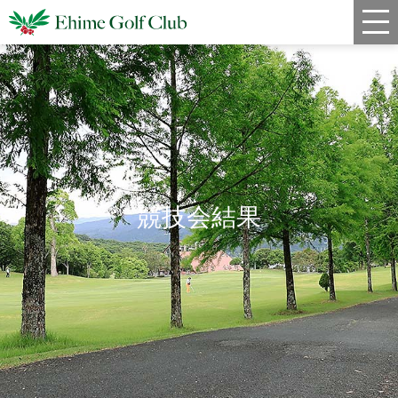
新着情報
コース情報
料金
クラブハウス
競技会結果
レストラン
年間スケジュール
宿泊・姉妹コース
アクセス