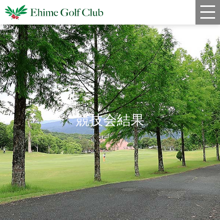
新着情報
コース情報
料金
クラブハウス
競技会結果
レストラン
年間スケジュール
宿泊・姉妹コース
アクセス