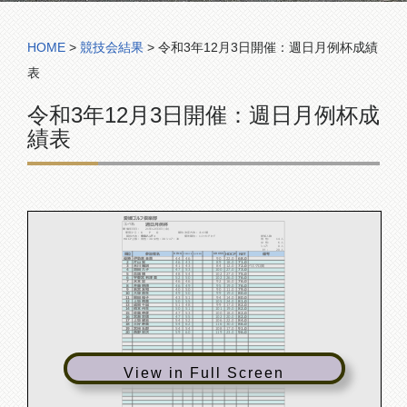
コンペ組合表
HOME
>
競技会結果
>
令和3年12月3日開催：週日月例杯成績
表
令和3年12月3日開催：週日月例杯成
績表
愛媛ゴルフ倶楽部
週日月例杯
コンペ名:
21年12月3日 (金)
開催年月日：
使用コース：
K P Q
順位決定方法：
ネット順
競技方法：
申告ハンディ
優先順位：
1:ﾏｯﾁﾝｸﾞｶｰﾄﾞ
参加人数
14
HDCP上限：
男性：30 女性：30 シニア：30
男 性:
人
6
女 性:
人
0
シニア:
人
20
計 :
人
順位
参加者名
HDCP
NET
備考
KING
GROSS
QUEEN
PRINCE
優勝
伊勢家 圭喜
44
46
90
22.0
68.0
2
片山 宏
46
43
89
18.0
71.0
3
天川 雅詞
41
43
84
12.0
72.0
ベスグロ賞
4
池田 久子
47
53
100
27.0
73.0
5
兵頭 博
48
54
102
27.0
75.0
6
宇都宮 利津美
52
50
102
26.0
76.0
7
水本 忠
46
46
92
16.0
76.0
8
井藤 明德
46
49
95
19.0
76.0
9
若宮 友和
40
50
90
11.0
79.0
10
大塚 喜生
49
50
99
19.0
80.0
11
岡田 福子
43
51
94
14.0
80.0
12
上坂 晴美
50
55
105
24.0
81.0
13
成岡 千晶
51
48
99
17.0
82.0
14
橋本 州生
50
51
101
19.0
82.0
15
佐藤 伸彦
47
53
100
18.0
82.0
16
宮瀬 宗徳
47
55
102
20.0
82.0
17
上坂 建志
54
52
106
22.0
84.0
18
三好 寿美
54
62
116
30.0
86.0
19
宮﨑 五郎
54
54
108
17.0
91.0
20
西野 栄次
59
60
119
23.0
96.0
View in Full Screen