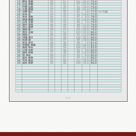
15
野本 幸春
50
51
101
26.0
75.0
16
山本 昭義
46
51
97
21.0
76.0
17
中野 弘美
47
45
92
16.0
76.0
18
大島 健運
47
51
98
21.0
77.0
19
日野 猛仁
41
40
81
4.0
77.0
ベスグロ賞
20
水本 忠
47
45
92
15.0
77.0
21
米木 凌助
44
43
87
9.0
78.0
22
渡邉 義雄
50
43
93
15.0
78.0
23
山本 正喜
44
42
86
7.0
79.0
24
田中 幸浩
46
44
90
11.0
79.0
25
井口 泰伸
49
44
93
14.0
79.0
26
増田 晋一
54
47
101
22.0
79.0
27
青木 正富
51
52
103
23.0
80.0
28
岡田 仁
46
45
91
11.0
80.0
29
河端 俊之
51
49
100
20.0
80.0
30
松浦 誠
52
47
99
19.0
80.0
31
末光 貞行
48
40
88
7.0
81.0
32
宇都宮 晴美
59
48
107
26.0
81.0
33
和田 邦夫
50
54
104
21.0
83.0
34
三原 光孝
46
46
92
9.0
83.0
35
篠﨑 幹男
51
48
99
14.0
85.0
36
牧 伴也
50
43
93
8.0
85.0
37
冨永 修身
46
51
97
11.0
86.0
38
今井 勇治
52
60
112
25.0
87.0
39
田村 和幸
54
50
104
15.0
89.0
1 / 1