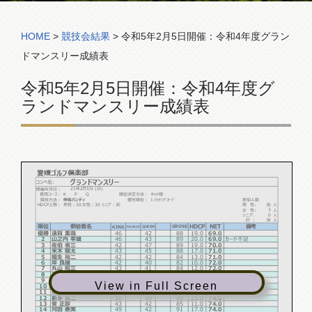
コンペ組合表
HOME
>
競技会結果
>
令和5年2月5日開催：令和4年度グラン
ドマンスリー成績表
令和5年2月5日開催：令和4年度グ
ランドマンスリー成績表
愛媛ゴルフ倶楽部
グランドマンスリー
コンペ名:
23年2月5日 (日)
開催年月日：
使用コース：
K P Q
順位決定方法：
ネット順
競技方法：
申告ハンディ
優先順位：
1:ﾏｯﾁﾝｸﾞｶｰﾄﾞ
参加人数
36
HDCP上限：
男性：30 女性：30 シニア：30
男 性:
人
3
女 性:
人
0
シニア:
人
39
計 :
人
順位
参加者名
HDCP
NET
備考
KING
QUEEN
GROSS
PRINCE
優勝
遠賀 素哉
46
42
88
19.0
69.0
2
山之内 幸雄
46
43
89
20.0
69.0
カード不足
3
佐伯 省三
42
47
89
19.0
70.0
4
米木 駿太
43
45
88
17.0
71.0
5
稲生 裕二
42
42
84
13.0
71.0
6
岸 良雄
42
40
82
10.0
72.0
7
丸山 昭三
43
41
84
12.0
72.0
8
髙橋 賢次
45
42
87
15.0
72.0
9
白石 幸江
42
39
81
8.0
73.0
View in Full Screen
10
岡野 裕
40
48
88
14.0
74.0
11
松田 良雄
46
47
93
19.0
74.0
12
新多 英二
50
49
99
25.0
74.0
13
菅 正郎
43
42
85
11.0
74.0
14
河田 泰実
49
42
91
17.0
74.0