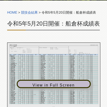
コンペ組合表
HOME
>
競技会結果
>
令和5年5月20日開催：船倉杯成績表
令和5年5月20日開催：船倉杯成績表
愛媛ゴルフ倶楽部
2023/05/20 18:00
船倉杯
コンペ名:
開催年月日：
計算方法:
ダブルぺリア
順位決定：
ネット順
23年5月20日 (土)
使用コース：
K P Q
隠しホール：
優先順位：
1:生年月日
KING
224
②④⑤⑥⑦⑧
男性
人
PAR×2
PRINCE
10
カット：
①②③⑤⑥⑧
女性
人
QUEEN
③⑤⑥⑦⑧⑨
0
HDCP上限：
ｼﾆｱ
人
234
男性：36 女性：36 シニア：36
参加者
人
順位
参加者名
NET
備考
順位
参加者名
NET
備考
順位
参加者名
NET
備考
KING
KING
KING
HDCP
HDCP
HDCP
QUEEN
GROSS
QUEEN
GROSS
QUEEN
GROSS
PRINCE
PRINCE
PRINCE
吉井 龍一
新地 保彦
川井 浩一
42
41
46
50
47
46
83
71.0
96
74.4
93
76.2
優勝
51
101
12.0
21.6
16.8
梶原 攻
石丸 皇士
山岡 英二
53
47
44
40
57
48
100
71.2
84
74.4
105
76.2
2
52
102
28.8
9.6
28.8
大北 義明
村山 友昭
下岡 二朗
48
44
51
45
44
49
92
71.6
96
74.4
93
76.2
3
53
103
20.4
21.6
16.8
亀田 和義
下元 和明
山浦 和彦
51
50
48
48
50
55
101
72.2
96
74.4
105
76.2
4
54
104
28.8
21.6
28.8
守 設
烏谷 幸成
古野 傑
50
45
49
53
48
45
95
72.2
102
74.4
93
76.2
5
55
105
22.8
27.6
16.8
今井 將太
冨永 浩一郎
宮田 博樹
48
53
46
43
45
47
101
72.2
89
74.6
92
76.4
6
56
106
28.8
14.4
15.6
山本 孝
三浦 淳司
永井 茂雄
50
50
52
49
51
53
100
72.4
101
74.6
104
76.4
7
57
107
27.6
26.4
27.6
入舩 和仁
村井 一心
寶道 喜之
39
42
54
47
44
47
81
72.6
101
74.6
91
76.6
8
58
108
8.4
26.4
14.4
長曽我部 大介
大野 裕太郎
川口 裕一
42
45
48
47
45
52
87
72.6
95
74.6
97
76.6
9
59
109
14.4
20.4
20.4
神田 史生
菊池 英充
矢野 勝利
43
43
53
53
50
47
86
72.8
106
74.8
97
76.6
10
60
110
13.2
31.2
20.4
佐々木 孝司
上田 俊一
西村 昌一
56
48
58
48
46
45
104
72.8
106
74.8
91
76.6
11
61
111
31.2
31.2
14.4
山田 浩司
下岡 宏永
和田 誉
46
40
48
46
49
42
86
72.8
94
74.8
91
76.6
12
62
112
13.2
19.2
14.4
宮内 忠彦
日和佐 秀彦
池田 裕二
50
47
50
50
50
47
97
73.0
100
74.8
97
76.6
13
63
113
24.0
25.2
20.4
岡本 栄一
岡田 努
井上 裕士
50
53
48
46
51
46
103
73.0
94
74.8
97
76.6
14
64
114
30.0
19.2
20.4
清下 洋介
大西 千代
井石 和久
46
45
45
48
40
44
91
73.0
93
75.0
84
76.8
15
65
115
18.0
18.0
7.2
楠野 修治
上山 勝之
釣谷 泰介
41
44
53
52
44
40
85
73.0
105
75.0
84
76.8
16
66
116
12.0
30.0
7.2
窪田 敬
牧 伴也
須内 光明
47
44
44
43
53
55
91
73.0
87
75.0
108
76.8
17
67
117
18.0
12.0
31.2
尾崎 雅信
小河 清高
西園寺 寿
52
57
52
47
49
52
109
73.0
99
75.0
101
77.0
18
68
118
36.0
24.0
24.0
仁木 利弘
河内 紘一
中野 浩二
44
46
49
43
58
55
90
73.2
92
75.2
113
77.0
19
69
119
16.8
16.8
36.0
金本 健司
竹内 村男
黒川 勉
41
43
51
53
48
46
84
73.2
104
75.2
94
77.2
20
70
120
10.8
28.8
16.8
大地 泰行
農中 実
阿部 真司
44
46
44
48
55
51
90
73.2
92
75.2
106
77.2
21
71
121
16.8
16.8
28.8
髙岸 昂右
松田 良雄
仙波 英夫
43
47
51
47
51
55
90
73.2
98
75.2
106
77.2
22
72
122
16.8
22.8
28.8
上田 竹則
尾崎 浩二
髙本 修
45
44
44
48
43
45
89
73.4
92
75.2
88
77.2
23
73
123
15.6
16.8
10.8
三好 竹志
本田 和也
中村 仁
51
44
49
55
48
52
95
73.4
104
75.2
100
77.2
24
74
124
21.6
28.8
22.8
平井 克祥
中野 吉貴
大久保 真一
44
39
44
42
50
50
83
73.4
86
75.2
100
77.2
25
75
125
9.6
10.8
22.8
松浦 信也
松岡 勇介
池本 真彦
45
44
52
52
54
46
89
73.4
104
75.2
100
77.2
26
76
126
15.6
28.8
22.8
相原 俊介
山口 直樹
古森 敏夫
48
53
46
46
55
50
101
73.4
92
75.2
105
77.4
27
77
127
27.6
16.8
27.6
濱田 耕造
浦中 喜正
村田 正義
40
42
43
43
48
57
82
73.6
86
75.2
105
77.4
28
78
128
8.4
10.8
27.6
菊池 完二
滝川 敏広
谷口 珠梨
43
45
50
48
53
46
88
73.6
98
75.2
99
77.4
29
79
129
14.4
22.8
21.6
View in Full Screen
和泉 雅彦
野本 彰
若松 勲
53
53
52
51
47
51
106
73.6
103
75.4
98
77.6
30
80
130
32.4
27.6
20.4
浮田 敏郎
菊池 清人
山下 好夫
49
51
41
44
44
48
100
73.6
85
75.4
92
77.6
31
81
131
26.4
9.6
14.4
松本 幹寛
佐藤 隆史
上甲 清樹
49
45
44
47
57
47
94
73.6
91
75.4
104
77.6
32
82
132
20.4
15.6
26.4
崎野 幸彦
村上 孝
大西 晶
39
43
41
44
56
42
82
73.6
85
75.4
98
77.6
33
83
133
8.4
9.6
20.4
越智 貴紀
千葉 啓司
岡田 清志
56
50
45
45
50
54
106
73.6
90
75.6
104
77.6
34
84
134
32.4
14.4
26.4
片岡 正明
篠﨑 幹男
渡邉 裕文
49
44
47
49
47
50
93
73.8
96
75.6
97
77.8
35
85
135
19.2
20.4
19.2
藤川 延孝
内田 賢一
松岡 英樹
44
43
44
46
57
52
87
73.8
90
75.6
109
77.8
36
86
136
13.2
14.4
31.2
岡田 仁
三好 一也
酒井 誠
43
44
45
44
53
56
87
73.8
89
75.8
109
77.8
37
87
137
13.2
13.2
31.2
中岡 静志
森 源義
濱田 佳蓮
44
36
46
55
51
52
80
74.0
101
75.8
103
77.8
38
88
138
6.0
25.2
25.2
橋本 繁
矢野 啓文
村上 富朗
47
45
49
46
49
47
92
74.0
95
75.8
96
78.0
39
89
139
18.0
19.2
18.0
小林 正二郎
川瀬 繁
越智 浩介
48
50
49
46
49
47
98
74.0
95
75.8
96
78.0
40
90
140
24.0
19.2
18.0
馬越 信次
長野 實
松岡 彰
40
40
49
45
50
52
80
74.0
94
76.0
102
78.0
41
ベスグロ賞
91
141
6.0
18.0
24.0
藤堂 英二
木下 親
大下 勇弥
50
54
56
50
55
59
104
74.0
106
76.0
114
78.0
42
92
142
30.0
30.0
36.0
大成 肇
藤本 進
髙橋 成吾
41
45
55
51
52
49
86
74.0
106
76.0
101
78.2
43
93
143
12.0
30.0
22.8
平塚 昌輝
祖母井 仁志
山本 晃
53
45
47
53
51
50
98
74.0
100
76.0
101
78.2
44
94
144
24.0
24.0
22.8
大河内 淳
田中 雅人
清水 英行
49
48
46
48
50
45
97
74.2
94
76.0
95
78.2
45
95
145
22.8
18.0
16.8
吉信 光敏
藤井 幸弘
佐賀 秀司
49
48
47
53
50
51
97
74.2
100
76.0
101
78.2
46
96
146
22.8
24.0
22.8
今井 康二
佐藤 栄司
宮岡 廣行
49
48
42
46
49
45
97
74.2
88
76.0
94
78.4
47
97
147
22.8
12.0
15.6
沖野 一
福本 涼太
濵田 賢資
48
42
49
45
45
49
90
74.4
94
76.0
94
78.4
48
98
148
15.6
18.0
15.6
中村 久夫
大西 勉
木村 靖彦
45
45
48
51
53
53
90
74.4
99
76.2
106
78.4
49
99
149
15.6
22.8
27.6
岩田 重栄
石川 英二
篠原 直紀
50
52
43
44
55
45
102
74.4
87
76.2
100
78.4
50
100
150
27.6
10.8
21.6
1 / 2