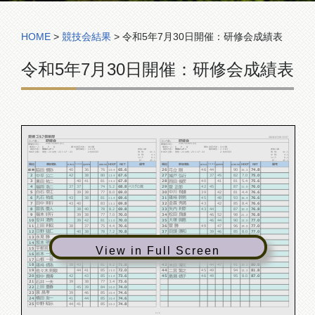
コンペ組合表
HOME
>
競技会結果
>
令和5年7月30日開催：研修会成績表
令和5年7月30日開催：研修会成績表
愛媛ゴルフ倶楽部
2023/07/30 15:57
研修会
研修会
コンペ名:
コンペ名:
23年7月30日 (日)
23年7月30日 (日)
開催年月日：
開催年月日：
使用コース：
K P Q
順位決定方法：
ネット順
使用コース：
K P Q
順位決定方法：
ネット順
競技方法：
申告ハンディ
優先順位：
1:ｲﾝﾈｯﾄ
参加人数
競技方法：
申告ハンディ
優先順位：
1:ｲﾝﾈｯﾄ
参加人数
41
41
HDCP上限：
男性：23 女性：23 シニア：23
2:生年月日
男 性:
人
HDCP上限：
男性：23 女性：23 シニア：23
2:生年月日
男 性:
人
4
4
女 性:
人
女 性:
人
0
0
シニア:
人
シニア:
人
45
45
計 :
人
計 :
人
順位
参加者名
HDCP
NET
備考
順位
参加者名
HDCP
NET
備考
KING
KING
GROSS
GROSS
QUEEN
QUEEN
PRINCE
PRINCE
脇田 慎弥
弓立 剛
40
36
76
65.6
26
46
44
90
74.8
優勝
10.4
15.2
中平 公二
城戸 弘行
2
42
38
80
67.6
27
37
45
82
7.0
75.0
12.4
栗田 祐二
岡田 俊彦
3
40
41
81
67.8
28
40
41
81
5.4
75.6
13.2
福岡 浩二
菅 正郎
4
37
37
74
5.2
68.8
ベスグロ賞
29
42
45
87
76.0
11.0
白石 幸江
中川 祝雄
5
39
38
77
8.0
69.0
30
39
42
81
4.4
76.6
丸石 祐成
篠﨑 幹男
6
43
38
81
69.6
31
45
48
93
76.6
11.4
16.4
田中 則行
金森 秀満
7
43
40
83
69.8
32
43
42
85
8.4
76.6
13.2
曽我 慶人
矢内 利幸
8
38
40
78
8.2
69.8
33
43
44
87
76.8
10.2
福本 好行
松田 良雄
9
39
38
77
7.0
70.0
34
46
52
98
76.8
21.2
安井 清秀
大塚 興恵
10
39
42
81
70.0
35
46
44
90
77.0
11.0
13.0
上田 利昭
菅 勝
11
38
37
75
4.4
70.6
36
49
47
96
77.0
19.0
日野 猛仁
田頭 康和
12
40
38
78
7.2
70.8
37
39
46
85
8.0
77.0
永見 勝
二宮 隆一
13
40
39
79
7.4
71.6
38
45
40
85
7.2
77.8
坂本 明仁
嶋屋 光次郎
14
41
39
80
8.2
71.8
39
49
50
99
77.8
21.2
宇都宮 浩人
上甲 芳裕
15
40
39
79
7.2
71.8
40
44
50
94
78.6
View in Full Screen
15.4
岩本 一男
山本 純二
16
42
42
84
71.8
41
46
45
91
78.8
12.2
12.2
山根 一善
篠原 晴美
17
39
41
80
8.2
71.8
42
45
49
94
80.0
14.0
篠﨑 靖浩
米田 博文
18
38
43
81
9.2
71.8
43
44
47
91
80.8
10.2
佐々木 則敏
二宮 繁之
19
44
41
85
72.0
44
45
49
94
81.8
13.0
12.2
畑中 貴博
島瀬 靖子
20
42
43
85
73.6
45
46
49
95
8.0
87.0
11.4
石井 一夫
21
39
38
77
3.4
73.6
上田 重春
22
45
39
84
74.0
10.0
泉 昌孝
23
39
46
85
74.6
10.4
橋田 友一
24
41
44
85
74.6
10.4
中野 昭示
25
44
41
85
74.8
10.2
1 / 1