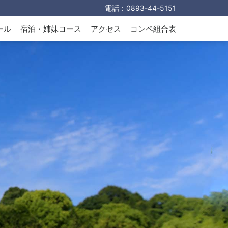
電話：
0893-44-5151
ール
宿泊・姉妹コース
アクセス
コンペ組合表