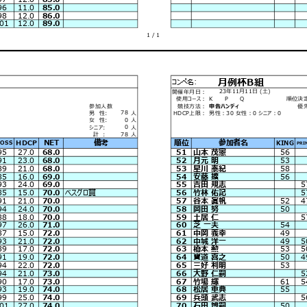
96
11.0
85.0
98
12.0
86.0
01
12.0
89.0
1 / 1
月例杯B組
コンペ名:
23年11月11日 (土)
開催年月日：
使用コース：
K P Q
順位決
参加人数
競技方法：
申告ハンディ
優
78
男 性:
人
HDCP上限：
男性：30 女性：0 シニア：0
0
女 性:
人
0
シニア:
人
78
計 :
人
NET
備考
順位
参加者名
HDCP
KING
OSS
PRI
95
27.0
68.0
51
山本 茂憲
56
91
23.0
68.0
52
月元 明
53
89
21.0
68.0
53
星川 泰紀
58
85
16.0
69.0
54
安藤 擴
56
93
24.0
69.0
55
吉田 規志
5
85
15.0
70.0
ベスグロ賞
56
竹林 佑記
5
91
21.0
70.0
57
谷本 眞帆
52
4
94
24.0
70.0
58
岡田 努
50
88
18.0
70.0
59
土居 仁
5
97
26.0
71.0
60
芝 一夫
54
87
15.0
72.0
61
中岡 義幸
49
93
21.0
72.0
62
中城 洋一
49
5
89
17.0
72.0
63
橋本 勲
53
5
91
19.0
72.0
64
寶道 喜之
50
4
94
22.0
72.0
65
三好 利明
53
94
21.0
73.0
66
大野 仁嗣
5
90
17.0
73.0
67
竹場 輝
61
5
93
19.0
74.0
68
松居 重典
55
99
25.0
74.0
69
兵頭 武志
5
01
27.0
74.0
70
石田 博嗣
50