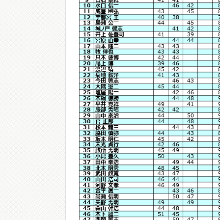
10
水口 信一
46
42
11
成登 國弘
43
45
12
宇都宮 圭
40
38
13
島瀬 公一
44
45
14
城ノ戸 健志
41
42
15
井上 佐登司
41
39
16
宮原 直幸
44
44
17
山本 隆二
43
43
18
牧 伴也
43
43
19
只木 徳博
42
44
20
尾上 博
39
46
21
渡辺 靖
45
42
22
菊地 毅洋
41
43
23
今田 敦志
46
43
24
大隅 憲二
45
44
25
塩屋 陽一
42
46
26
木綱 徳勝
44
48
27
平井 克祥
49
41
28
服部 秀昭
42
42
29
山中 泰治
44
50
30
菅 正郎
44
48
31
松本 龍三
44
43
32
脇田 慎弥
44
43
33
坂本 明仁
45
42
34
末光 貞行
42
46
35
政所 秀明
45
49
36
小島 豊久
50
43
37
田中 幸浩
49
44
38
北本 明秀
48
45
39
武田 政寛
43
47
40
山田 浩司
46
44
41
河野 文孝
46
49
42
金平 眞一
43
46
43
高瀬 信明
50
47
44
矢野 秀明
49
49
45
森山 幹浩
44
48
46
木下 雄二
51
45
47
西岡 篤志
50
47