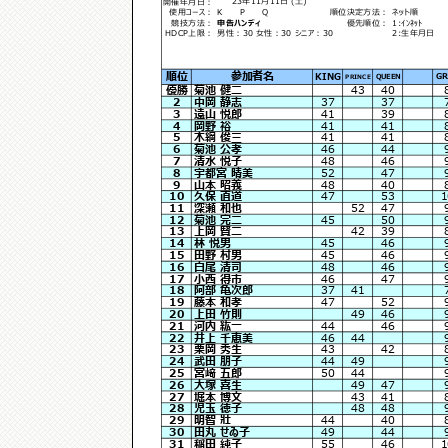
開催年月日：
使用コース：
K P Q
順位決定方法：
ネット順
競技方法：
申告ハンディ
優先順位：
1:ｲﾝﾈｯﾄ
HDCP上限：
男性：30 女性：30 シニア：30
2:生年月日
順位
参加者名
KING
GR
QUEEN
PRINCE
優勝
菊池 健二
43
40
2
中岡 静志
37
37
3
遠山 悦郎
41
39
4
岡野 裕
41
41
5
木綱 俊三
41
41
6
菊池 公孝
46
44
7
清水 悦子
48
46
8
宇都宮 晴美
52
47
9
山本 昭義
48
40
10
久保 直道
47
53
1
11
深瀬 和也
52
47
12
菊池 完二
45
50
13
上岡 賢二
42
39
14
林 悦男
45
46
15
田野 村男
45
46
16
白尾 清司
48
46
17
小西 得市
46
47
18
阿部 亀次郎
37
41
19
藤本 和孝
47
52
20
上田 竹則
49
46
21
河内 紘一
44
46
22
井上 千恵美
46
44
23
栗岡 秀生
43
42
24
武田 朋子
44
49
25
宮﨑 五郎
50
44
26
大塚 喜生
49
47
27
堀本 博文
43
41
28
児玉 徳子
48
48
29
明智 壯
44
40
30
田丸 せゐ子
49
44
31
稲田 純子
55
46
1