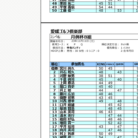
48
栗田 祐二
45
51
49
平塚 義信
54
44
50
工藤 俊一
48
53
1
愛媛ゴルフ倶楽部
月例杯B組
コンペ名:
23年11月11日 (土)
開催年月日：
使用コース：
K P Q
順位決定方法：
ネット順
競技方法：
申告ハンディ
優先順位：
1:ｲﾝﾈｯﾄ
HDCP上限：
男性：30 女性：0 シニア：0
2:生年月日
順位
参加者名
KING
GR
QUEEN
PRINCE
優勝
宮川 尚久
50
45
2
井石 和久
48
43
3
河野 敏男
38
51
4
千葉 啓司
45
40
5
上岡 教浩
44
49
6
堀口 貴史
45
40
7
井上 修
44
47
8
藤川 広治
48
46
9
磯野 初男
43
45
10
川西 德幸
49
48
11
口井 睦雄
45
42
12
菊池 賢造
48
45
13
山本 英司
46
43
14
清水 英行
47
44
15
橋田 好弘
48
46
16
増田 晋一
52
42
17
平井 裕司
43
47
18
向井 英司
47
46
19
村上 哲彦
50
49
20
緒賀 俊一
54
47
1