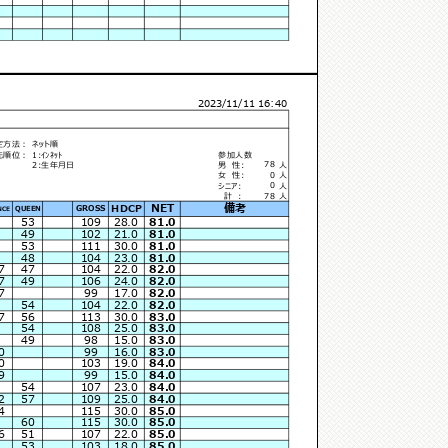
2023/11/11 16:40
定方法：
ネット順
先順位：
1:ｲﾝﾈｯﾄ
参加人数
78
2:生年月日
男 性:
人
0
女 性:
人
0
シニア:
人
78
計 :
人
NET
備考
HDCP
GROSS
QUEEN
NCE
53
109
28.0
81.0
49
102
21.0
81.0
53
111
30.0
81.0
48
104
23.0
81.0
7
47
104
22.0
82.0
7
49
106
24.0
82.0
7
99
17.0
82.0
54
104
22.0
82.0
7
56
113
30.0
83.0
54
108
25.0
83.0
49
98
15.0
83.0
0
99
16.0
83.0
0
103
19.0
84.0
9
99
15.0
84.0
54
107
23.0
84.0
2
57
109
25.0
84.0
4
115
30.0
85.0
60
115
30.0
85.0
6
51
107
22.0
85.0
53
103
18.0
85.0