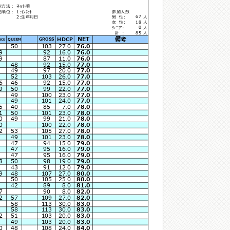
定方法：
ネット順
先順位：
1:ｲﾝﾈｯﾄ
参加人数
67
2:生年月日
男 性:
人
18
女 性:
人
0
シニア:
人
85
計 :
人
NET
備考
HDCP
GROSS
QUEEN
NCE
50
103
27.0
76.0
9
92
16.0
76.0
9
87
11.0
76.0
48
92
15.0
77.0
49
97
20.0
77.0
52
103
26.0
77.0
6
46
92
15.0
77.0
9
50
99
22.0
77.0
49
100
23.0
77.0
49
101
24.0
77.0
5
40
85
7.0
78.0
1
50
101
23.0
78.0
0
49
99
21.0
78.0
0
100
22.0
78.0
2
53
105
27.0
78.0
49
101
23.0
78.0
47
94
15.0
79.0
47
95
16.0
79.0
47
95
16.0
79.0
8
50
98
19.0
79.0
43
91
12.0
79.0
9
48
107
27.0
80.0
50
105
25.0
80.0
42
89
8.0
81.0
7
90
8.0
82.0
2
57
109
27.0
82.0
58
113
30.0
83.0
58
113
30.0
83.0
2
51
103
20.0
83.0
49
103
20.0
83.0
0
48
108
24.0
84.0