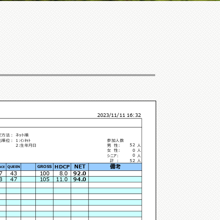
2023/11/11 16:32
定方法：
ネット順
先順位：
1:ｲﾝﾈｯﾄ
参加人数
52
2:生年月日
男 性:
人
0
女 性:
人
0
シニア:
人
52
計 :
人
NET
備考
HDCP
GROSS
QUEEN
NCE
7
43
100
8.0
92.0
8
47
105
11.0
94.0