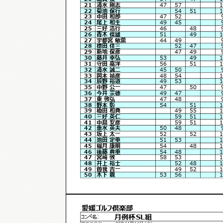
21
清水 剛志
47
57
1
22
菊池 保行
54
51
1
23
中田 和郎
47
52
24
尾上 和生
49
45
25
三好 浩行
46
48
26
青木 俊雄
51
49
1
27
宇都宮 敏薫
44
49
28
德田 佳三
52
47
29
新地 保彦
47
49
30
藤井 幸弘
53
49
1
31
守田 嘉洋
56
51
1
32
清水 誠二
45
50
33
岡本 禎彦
48
54
1
34
辰野 裕道
49
53
1
35
中野 公一
47
50
36
今井 宗徳
49
47
37
東 敦弘
47
48
38
野本 彰
54
51
1
39
橋田 和典
49
55
1
40
三好 英仁
59
51
1
41
中島 安彦
59
51
1
42
垂水 英夫
50
48
43
坂上 太一
52
52
1
44
池田 定重
51
53
1
45
稲月 康明
54
48
1
46
後藤 典重
54
48
1
47
宮﨑 敦
58
53
1
48
井上 裕士
52
48
1
49
曽我 吉一
49
52
1
50
木下 親
53
56
1
愛媛ゴルフ倶楽部
月例杯SL組
コンペ名:
23年11月11日 (土)