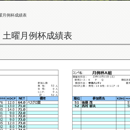
土曜月例杯成績表
催：土曜月例杯成績表
月例杯A組
コンペ名:
23年11月11日 (土)
開催年月日：
使用コース：
K P Q
順位決
参加人数
競技方法：
申告ハンディ
優
52
男 性:
人
HDCP上限：
男性：14 女性：0 シニア：0
0
女 性:
人
0
シニア:
人
52
計 :
人
NET
備考
順位
参加者名
HDCP
KING
OSS
PRI
76
12.0
64.0
ベスグロ賞
51
後藤 茂
5
84
13.0
71.0
52
西村 郁夫
5
85
14.0
71.0
81
9.0
72.0
81
9.0
72.0
82
9.0
73.0
85
12.0
73.0
82
8.0
74.0
82
8.0
74.0