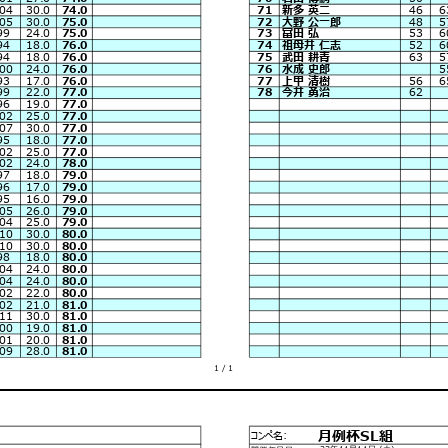
04
30.0
74.0
71
新多 英二
46
6
05
30.0
75.0
72
大野 公一郎
48
5
99
24.0
75.0
73
冨田 弘
53
6
94
18.0
76.0
74
祖母井 仁志
52
6
94
18.0
76.0
75
武田 耕青
63
5
00
24.0
76.0
76
水成 史郎
5
93
17.0
76.0
77
上甲 清樹
56
6
99
22.0
77.0
78
今井 勇治
62
96
19.0
77.0
02
25.0
77.0
07
30.0
77.0
95
18.0
77.0
02
25.0
77.0
02
24.0
78.0
97
18.0
79.0
96
17.0
79.0
95
16.0
79.0
05
26.0
79.0
04
25.0
79.0
10
30.0
80.0
10
30.0
80.0
98
18.0
80.0
04
24.0
80.0
04
24.0
80.0
02
22.0
80.0
02
21.0
81.0
11
30.0
81.0
00
19.0
81.0
01
20.0
81.0
09
28.0
81.0
1 / 1
月例杯SL組
コンペ名:
23年11月11日 (土)