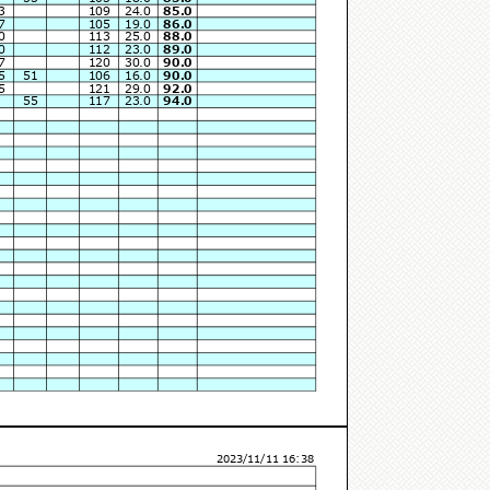
3
109
24.0
85.0
7
105
19.0
86.0
0
113
25.0
88.0
0
112
23.0
89.0
7
120
30.0
90.0
5
51
106
16.0
90.0
5
121
29.0
92.0
55
117
23.0
94.0
2023/11/11 16:38