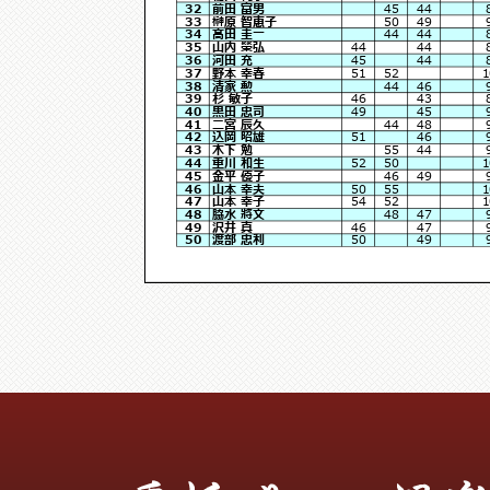
32
前田 富男
45
44
33
榊原 智恵子
50
49
34
髙田 圭一
44
44
35
山内 榮弘
44
44
36
河田 充
45
44
37
野本 幸春
51
52
1
38
清家 勲
44
46
39
杉 敏子
46
43
40
黒田 忠司
49
45
41
二宮 辰久
44
48
42
込岡 昭雄
51
46
43
木下 勉
55
44
44
重川 和生
52
50
1
45
金平 優子
46
49
46
山本 幸夫
50
55
1
47
山本 幸子
54
52
1
48
脇水 將文
48
47
49
沢井 真
46
47
50
渡部 忠利
50
49