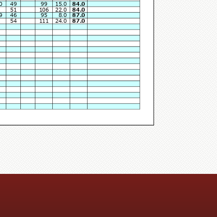
0
49
99
15.0
84.0
51
106
22.0
84.0
9
46
95
8.0
87.0
54
111
24.0
87.0