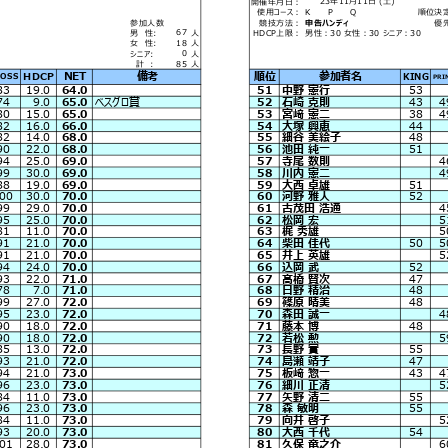
開催年月日：
使用コース：
K P Q
順位決
参加人数
競技方法：
申告ハンディ
優
67
男 性:
人
HDCP上限：
男性：30 女性：30 シニア：30
18
女 性:
人
0
シニア:
人
85
計 :
人
NET
備考
順位
参加者名
HDCP
KING
OSS
PRI
83
19.0
64.0
51
中野 憲行
53
74
9.0
65.0
ベスグロ賞
52
石崎 克則
43
4
80
15.0
65.0
53
宮﨑 憲二
38
4
82
16.0
66.0
54
大塚 興恵
44
82
14.0
68.0
55
細谷 美絵子
48
90
22.0
68.0
56
池田 純一
51
94
25.0
69.0
57
寺尾 数則
4
99
30.0
69.0
58
川内 憲二
4
88
19.0
69.0
59
大西 卓雄
51
00
30.0
70.0
60
河野 雅人
52
99
29.0
70.0
61
古茂田 浩通
4
95
25.0
70.0
62
松岡 宏
5
81
11.0
70.0
63
梶 秀雄
5
91
21.0
70.0
64
柴田 佳代
50
5
91
21.0
70.0
65
井上 英雄
5
94
24.0
70.0
66
込岡 武
52
93
22.0
71.0
67
髙橋 賢次
47
78
7.0
71.0
68
日野 精治
48
99
27.0
72.0
69
篠原 晴美
48
95
23.0
72.0
70
森田 誠一
4
90
18.0
72.0
71
藤本 博
48
90
18.0
72.0
72
若松 勲
5
85
13.0
72.0
73
長野 實
55
93
21.0
72.0
74
島瀬 靖子
47
94
21.0
73.0
75
板﨑 惣一
43
4
96
23.0
73.0
76
細川 正清
5
84
11.0
73.0
77
矢野 清二
55
96
23.0
73.0
78
森 敏明
55
84
11.0
73.0
79
向井 啓子
5
93
20.0
73.0
80
大西 千代
54
01
28.0
73.0
81
久保 竜之介
6