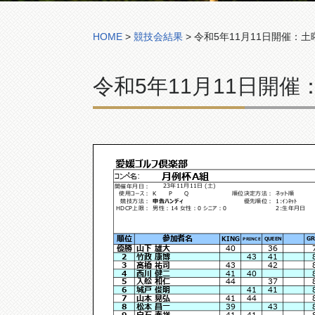
HOME
>
競技会結果
>
令和5年11月11日開催：
令和5年11月11日開
愛媛ゴルフ倶楽部
月例杯A組
コンペ名:
23年11月11日 (土)
開催年月日：
使用コース：
K P Q
順位決定方法：
ネット順
競技方法：
申告ハンディ
優先順位：
1:ｲﾝﾈｯﾄ
HDCP上限：
男性：14 女性：0 シニア：0
2:生年月日
順位
参加者名
KING
GR
QUEEN
PRINCE
優勝
山下 雄大
40
36
2
竹政 康博
43
41
3
髙橋 祐司
43
42
4
西川 健二
41
40
5
入舩 和仁
44
37
6
城戸 俊明
41
41
7
山本 晃弘
41
44
8
松本 昌一
39
43
9
白石 泰祥
41
41