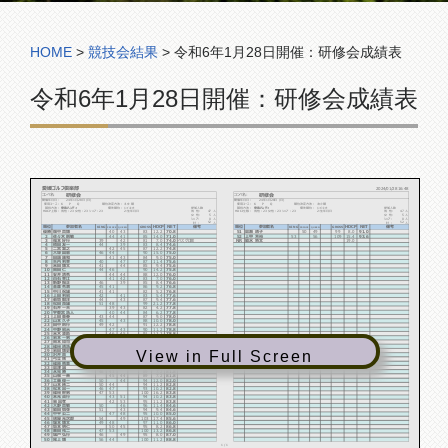
コンペ組合表
HOME
>
競技会結果
>
令和6年1月28日開催：研修会成績表
令和6年1月28日開催：研修会成績表
愛媛ゴルフ倶楽部
2024/01/28 16:48
研修会
研修会
コンペ名:
コンペ名:
24年1月28日 (日)
24年1月28日 (日)
開催年月日：
開催年月日：
使用コース：
K P Q
順位決定方法：
ネット順
使用コース：
K P Q
順位決定方法：
ネット順
競技方法：
申告ハンディ
優先順位：
1:ｲﾝﾈｯﾄ
参加人数
競技方法：
申告ハンディ
優先順位：
1:ｲﾝﾈｯﾄ
参加人数
47
47
HDCP上限：
男性：23 女性：23 シニア：23
2:生年月日
男 性:
人
HDCP上限：
男性：23 女性：23 シニア：23
2:生年月日
男 性:
人
5
5
女 性:
人
女 性:
人
0
0
シニア:
人
シニア:
人
52
52
計 :
人
計 :
人
順位
参加者名
NET
備考
順位
参加者名
NET
備考
HDCP
HDCP
KING
KING
GROSS
GROSS
QUEEN
QUEEN
PRINCE
PRINCE
優勝
畑中 貴博
40
43
83
12.2
70.8
51
島瀬 靖子
50
49
99
8.0
91.0
2
佐々木 則敏
44
41
85
14.0
71.0
52
上甲 芳裕
53
56
109
15.4
93.6
3
福本 好行
39
42
81
7.0
74.0
ベスグロ賞
NR
脇水 將文
19.0
4
橋田 友一
44
39
83
8.4
74.6
5
二宮 繁之
42
45
87
12.2
74.8
6
大塚 興恵
46
44
90
15.0
75.0
7
田頭 康和
41
43
84
9.0
75.0
8
矢内 利幸
40
47
87
11.4
75.6
9
米田 博文
41
44
85
9.4
75.6
10
岡田 仁
44
46
90
14.2
75.8
11
安井 清秀
44
44
88
12.0
76.0
12
白石 幸江
41
42
83
7.0
76.0
13
新野 賴正
46
39
85
8.4
76.6
14
金森 秀満
45
41
86
9.2
76.8
15
中川 祝雄
41
41
82
5.2
76.8
16
上田 利昭
42
41
83
5.4
77.6
17
菊地 毅洋
44
43
87
9.4
77.6
18
松田 良雄
51
48
99
21.2
77.8
19
石井 一夫
39
43
82
4.2
77.8
20
宇都宮 浩人
40
44
84
6.2
77.8
21
上田 重春
43
44
87
9.0
78.0
22
山本 久子
45
43
88
10.0
78.0
23
田中 則行
49
42
91
12.2
78.8
24
中野 昭示
47
43
90
11.2
78.8
25
米木 凌助
46
45
91
12.2
78.8
26
岩本 一男
43
46
89
10.2
78.8
27
岡本 如司
42
47
89
10.0
79.0
28
篠﨑 靖浩
43
44
87
7.2
79.8
29
岩田 博史
44
48
92
12.2
79.8
View in Full Screen
30
沢井 真
50
47
97
17.0
80.0
31
弓立 剛
51
45
96
15.4
80.6
32
篠原 晴美
52
45
97
16.0
81.0
33
島津 誠
51
44
95
13.2
81.8
34
永見 勝
46
43
89
7.2
81.8
35
山根 一善
45
44
89
7.2
81.8
36
工藤 俊一
50
44
94
12.0
82.0
37
山本 純二
50
44
94
11.2
82.8
38
松本 昌一
46
47
93
10.2
82.8
39
篠﨑 幹男
47
53
100
16.2
83.8
40
末光 貞行
43
51
94
10.2
83.8
41
泉 昌孝
42
53
95
11.2
83.8
42
大野 貴敏
50
46
96
11.4
84.6
43
脇田 慎弥
51
43
94
9.4
84.6
44
中平 公二
47
48
95
10.0
85.0
45
嶋屋 光次郎
54
49
103
17.4
85.6
46
堀本 博文
49
48
97
11.0
86.0
47
坂本 明仁
50
45
95
8.2
86.8
48
栗田 祐二
47
53
100
13.2
86.8
49
城戸 弘行
46
49
95
8.0
87.0
50
尾上 博
56
44
100
11.2
88.8
1 / 1