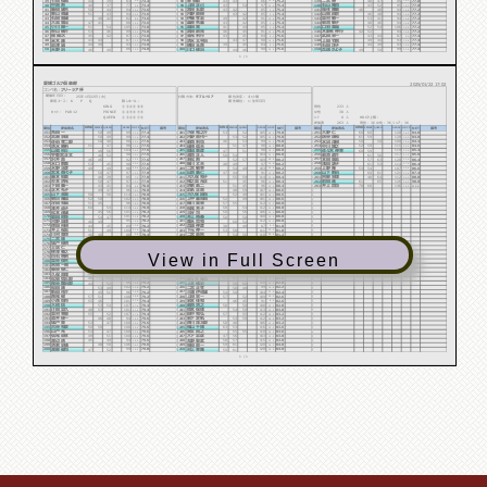
中岡 勲
上田 正己
石山 隆資
40
37
43
54
43
52
77
73.4
97
75.4
95
77.0
40
90
140
3.6
21.6
18.0
藤田 建夫
宮﨑 五郎
福住 隆敏
50
44
43
42
46
48
94
73.6
85
75.4
94
77.2
41
91
141
20.4
9.6
16.8
東山 英雄
河野 直樹
山岡 由宗
51
43
43
42
46
48
94
73.6
85
75.4
94
77.2
42
92
142
20.4
9.6
16.8
石田 重雄
伊藤 孝志
奥村 敏一
40
42
49
42
53
41
82
73.6
91
75.4
94
77.2
43
93
143
8.4
15.6
16.8
大高 豊記
桑原 秀基
菊池 敏子
47
41
43
42
48
46
88
73.6
85
75.4
94
77.2
44
94
144
14.4
9.6
16.8
小川 陽一
冨田 実
口羽 美温
51
54
41
44
52
54
105
73.8
85
75.4
106
77.2
45
95
145
31.2
9.6
28.8
笹山 儀介
武田 政寛
木野本 伸行
53
46
46
45
42
52
99
73.8
91
75.4
94
77.2
46
96
146
25.2
15.6
16.8
楠 陽次
金光 利行
武田 栄一
45
42
43
41
43
44
87
73.8
84
75.6
87
77.4
47
97
147
13.2
8.4
9.6
米木 康
清水 太平治
上田 竹則
43
44
43
47
49
44
87
73.8
90
75.6
93
77.4
48
98
148
13.2
14.4
15.6
島津 誠
横田 玉喜
石田 洋子
44
49
39
45
44
49
93
73.8
84
75.6
93
77.4
49
99
149
19.2
8.4
15.6
天野 治
川口 修治
兵頭 かよ子
46
40
44
46
49
50
86
74.0
90
75.6
99
77.4
50
100
150
12.0
14.4
21.6
1 / 1
愛媛ゴルフ倶楽部
2025/01/22 17:02
フリージア杯
コンペ名:
開催年月日：
計算方法:
ダブルぺリア
順位決定：
ネット順
25年1月22日 (水)
使用コース：
K P Q
隠しホール：
優先順位：
1:生年月日
KING
233
①③④⑤⑧⑨
男性
人
PAR×2
PRINCE
30
カット：
②④⑤⑥⑦⑨
女性
人
QUEEN
①③④⑤⑦⑨
0
HDCP上限：
ｼﾆｱ
人
263
男性：36 女性：36 シニア：36
参加者
人
順位
参加者名
NET
備考
順位
参加者名
NET
備考
順位
参加者名
NET
備考
KING
KING
KING
HDCP
HDCP
HDCP
QUEEN
GROSS
QUEEN
GROSS
QUEEN
GROSS
PRINCE
PRINCE
PRINCE
角田 一
久保 竜之介
大野 仁
50
49
53
52
60
60
99
77.4
105
79.8
120
84.0
151
201
251
21.6
25.2
36.0
宮瀬 宗徳
河野 喜代一
錺谷 博和
50
49
53
52
61
59
99
77.4
105
79.8
120
84.0
152
202
252
21.6
25.2
36.0
佐伯 孝二郎
菊池 利也
水沼 茂樹
50
48
46
53
50
50
98
77.6
99
79.8
100
84.4
153
203
253
20.4
19.2
15.6
清水 勝利
篠崎 信夫
中川 博之
51
47
51
47
52
59
98
77.6
98
80.0
111
84.6
154
204
254
20.4
18.0
26.4
山脇 裕士
岡田 豊彦
佐々木 伸幸
48
56
47
51
60
59
104
77.6
98
80.0
119
85.4
155
205
255
26.4
18.0
33.6
宇都宮 正文
髙地 正人
菊池 政介
46
52
50
54
61
56
98
77.6
104
80.0
117
85.8
156
206
256
20.4
24.0
31.2
沢井 真
若松 勲
本田 廣志
46
46
52
57
57
63
92
77.6
109
80.2
120
86.4
157
207
257
14.4
28.8
33.6
水口 数美
梶川 丈夫
浅田 訓子
53
45
48
49
61
53
98
77.6
97
80.2
114
86.4
158
208
258
20.4
16.8
27.6
水野 正彦
二宮 敏幸
上野 隆
49
49
54
49
53
54
98
77.6
103
80.2
107
86.6
159
209
259
20.4
22.8
20.4
宮本 香代子
出渕 義仁
山下 新治
50
47
47
44
60
61
97
77.8
91
80.2
121
87.4
160
210
260
19.2
10.8
33.6
藤本 曉美
大久保 和子
阿部 栄徳
46
39
55
59
48
64
85
77.8
114
80.4
112
88.0
161
211
261
7.2
33.6
24.0
杉本 清光
猪之奥 光正
前田 進
50
47
51
45
61
65
97
77.8
96
80.4
126
90.0
162
212
262
19.2
15.6
36.0
下田 義一
清家 勇二
井上 哲也
43
41
51
45
78
68
84
78.0
96
80.4
146
163
213
263
6.0
15.6
36.0
110.0
正木 礼子
浜名 正喜
49
47
48
59
96
78.0
107
80.6
164
214
18.0
26.4
山下 金繁
大久保 興而
58
56
52
49
114
78.0
101
80.6
165
215
36.0
20.4
朝日 雅信
上甲 基知由
52
50
52
49
102
78.0
101
80.6
166
216
24.0
20.4
浮田 和廣
梶川 美惠
51
45
57
55
96
78.0
112
80.8
167
217
18.0
31.2
澤井 貞子
松尾 芳子
60
54
58
54
114
78.0
112
80.8
168
218
36.0
31.2
松本 達雄
三好 司
45
56
50
56
101
78.2
106
80.8
169
219
22.8
25.2
脇田 照弥
井上 時春
54
47
50
50
101
78.2
100
80.8
170
220
22.8
19.2
河野 高徳
森永 貴和
46
49
60
52
95
78.2
112
80.8
171
221
16.8
31.2
德田 裕樹
兵頭 伸彦
44
45
38
49
89
78.2
87
81.0
172
222
10.8
6.0
井上 保志
下元 伸一
51
49
53
58
100
78.4
111
81.0
173
223
21.6
30.0
川村 豊燃
二宮 嘉秋
40
48
54
56
88
78.4
110
81.2
174
224
9.6
28.8
二宮 康
尾上 孝之
46
47
54
50
93
78.6
104
81.2
175
225
14.4
22.8
城戸 俊明
祖母井 仁志
44
48
47
57
92
78.8
104
81.2
176
226
13.2
22.8
土居 仁
松本 強
63
47
48
55
110
78.8
103
81.4
177
227
31.2
21.6
柳澤 春之
山本 創一
55
55
54
49
110
78.8
103
81.4
178
228
31.2
21.6
View in Full Screen
白石 暁男
福山 藤雄
54
49
59
55
103
79.0
114
81.6
179
229
24.0
32.4
奥谷 俊夫
西野 不可止
43
42
61
46
85
79.0
107
81.8
180
230
6.0
25.2
吉岡 一典
酒井 孝明
55
54
57
50
109
79.0
107
81.8
181
231
30.0
25.2
藤原 郁仁
梶尾 盛俊
47
50
55
45
97
79.0
100
82.0
182
232
18.0
18.0
久保 真理
西野 栄次
52
51
50
50
103
79.0
100
82.0
183
233
24.0
18.0
松岡 慎太郎
佐々木 隆司
48
55
57
61
103
79.0
118
82.0
184
234
24.0
36.0
桜谷 龍治郎
上本 儀史
44
52
58
60
96
79.2
118
82.0
185
235
16.8
36.0
船田 康
二宮 正孝
53
49
50
49
102
79.2
99
82.2
186
236
22.8
16.8
新田 祐介
三浦 伊佐雄
45
51
54
50
96
79.2
104
82.4
187
237
16.8
21.6
西尾 健
上田 栄一
57
51
57
52
108
79.2
109
82.6
188
238
28.8
26.4
小西 得市
岩本 佳和
55
46
46
45
101
79.4
91
82.6
189
239
21.6
8.4
大橋 稔
菊池 清之
53
54
58
50
107
79.4
108
82.8
190
240
27.6
25.2
辻田 忠久
橋本 保徳
48
53
54
59
101
79.4
113
83.0
191
241
21.6
30.0
奥村 幸恵
田中 和弘
55
52
57
55
107
79.4
112
83.2
192
242
27.6
28.8
酒井 修一
岩下 定軌
46
48
53
59
94
79.6
112
83.2
193
243
14.4
28.8
城戸 豊
西川 深太郎
53
47
58
48
100
79.6
106
83.2
194
244
20.4
22.8
古谷 和彦
福山 千博
50
50
63
53
100
79.6
116
83.6
195
245
20.4
32.4
山戸 光
采女 昌之
53
47
55
55
100
79.6
110
83.6
196
246
20.4
26.4
信尾 道孝
大下 忠彦
49
51
47
56
100
79.6
103
83.8
197
247
20.4
19.2
渡辺 靖
丸野 聖武
45
49
58
57
94
79.6
115
83.8
198
248
14.4
31.2
清家 史儀
笹田 直一
48
58
59
61
106
79.6
120
84.0
199
249
26.4
36.0
渡部 健司
村上 幸隆
47
52
59
61
99
79.8
120
84.0
200
250
19.2
36.0
1 / 1