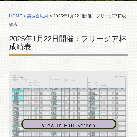
コンペ組合表
HOME
>
競技会結果
>
2025年1月22日開催：フリージア杯成
績表
2025年1月22日開催：フリージア杯
成績表
愛媛ゴルフ倶楽部
2025/01/22 17:02
フリージア杯
コンペ名:
開催年月日：
計算方法:
ダブルぺリア
順位決定：
ネット順
25年1月22日 (水)
使用コース：
K P Q
隠しホール：
優先順位：
1:生年月日
KING
233
①③④⑤⑧⑨
男性
人
PAR×2
PRINCE
30
カット：
②④⑤⑥⑦⑨
女性
人
QUEEN
①③④⑤⑦⑨
0
HDCP上限：
ｼﾆｱ
人
263
男性：36 女性：36 シニア：36
参加者
人
順位
参加者名
NET
備考
順位
参加者名
NET
備考
順位
参加者名
NET
備考
KING
KING
KING
HDCP
HDCP
HDCP
QUEEN
GROSS
QUEEN
GROSS
QUEEN
GROSS
PRINCE
PRINCE
PRINCE
井上 佐登司
石﨑 長和
若宮 友和
43
49
46
40
39
45
92
69.2
86
74.0
84
75.6
優勝
51
101
22.8
12.0
8.4
寺尾 数則
河田 充
山本 功司
44
43
50
42
51
45
87
70.2
92
74.0
96
75.6
2
52
102
16.8
18.0
20.4
久保 正彦
菊池 正
小櫻 洋一
49
37
44
42
45
51
86
70.4
86
74.0
96
75.6
3
53
103
15.6
12.0
20.4
宮原 直幸
木下 雄二
井上 秋生
39
40
43
37
49
47
79
70.6
80
74.0
96
75.6
4
54
104
8.4
6.0
20.4
菊池 哲
山岡 晋
百合田 美樹
39
40
51
59
43
47
79
70.6
110
74.0
90
75.6
5
55
105
8.4
36.0
14.4
後藤 茂
加藤 智明
木綱 俊三
41
43
41
39
40
37
84
70.8
80
74.0
77
75.8
6
56
106
13.2
6.0
1.2
菊池 健二
亀本 智也
渡部 幸正
43
44
43
37
48
47
87
71.4
80
74.0
95
75.8
7
57
107
15.6
6.0
19.2
德田 登子夫
上野 眞人
仲島 保満
42
39
47
44
43
46
81
71.4
91
74.2
89
75.8
8
58
108
9.6
16.8
13.2
宮岡 博
木村 和也
清家 信介
44
43
52
57
46
43
87
71.4
109
74.2
89
75.8
9
59
109
15.6
34.8
13.2
坂本 明仁
米木 駿太
菊地 浩三
39
41
53
50
46
49
80
71.6
103
74.2
95
75.8
10
60
110
8.4
28.8
19.2
岡田 武雄
髙橋 初夫
上甲 宮和
45
46
46
44
50
51
91
71.8
90
74.4
101
75.8
11
61
111
19.2
15.6
25.2
井上 豊
寶道 喜之
近藤 一三六
42
36
49
47
46
43
78
72.0
96
74.4
89
75.8
12
62
112
6.0
21.6
13.2
上坂 晴美
佐藤 雅敏
宮﨑 憲二
47
49
48
42
46
48
96
72.0
90
74.4
94
76.0
13
63
113
24.0
15.6
18.0
畑中 初男
栗田 祐二
二宮 辰久
43
40
40
50
45
43
83
72.2
90
74.4
88
76.0
14
64
114
10.8
15.6
12.0
水沼 正一
中尾 通保
渦岡 祐司
49
46
49
46
46
48
95
72.2
95
74.6
94
76.0
15
65
115
22.8
20.4
18.0
服部 秀昭
金平 眞一
大野 公一郎
44
39
44
39
52
48
83
72.2
83
74.6
100
76.0
16
66
116
10.8
8.4
24.0
大石 恭司
坂本 典生
二宮 敏雄
39
43
49
46
46
47
82
72.4
95
74.6
93
76.2
17
67
117
9.6
20.4
16.8
菊地 貞介
木下 定一
黒田 忠司
36
40
52
49
46
47
76
72.4
101
74.6
93
76.2
18
ベスグロ賞
68
118
3.6
26.4
16.8
堀本 博文
藤本 一三
口井 睦雄
40
42
47
47
44
43
82
72.4
94
74.8
87
76.2
19
69
119
9.6
19.2
10.8
北本 明秀
酒井 劯
清水 悦子
50
44
42
40
50
43
94
72.4
82
74.8
93
76.2
20
70
120
21.6
7.2
16.8
今井 信郎
高田 晋作
上浅 守茂
48
40
44
44
49
50
88
72.4
88
74.8
99
76.2
21
71
121
15.6
13.2
22.8
福田 寮三
阿部 明美
河野 通政
42
40
52
48
51
42
82
72.4
100
74.8
93
76.2
22
72
122
9.6
25.2
16.8
安達 雅章
工藤 俊一
大野 金能
41
40
42
40
46
53
81
72.6
82
74.8
99
76.2
23
73
123
8.4
7.2
22.8
白石 勇
上坂 建志
豊畑 和美
42
39
46
48
45
48
81
72.6
94
74.8
93
76.2
24
74
124
8.4
19.2
16.8
菊池 完二
石田 覚芳
嶋津 多三市
49
43
43
50
48
50
92
72.8
93
75.0
98
76.4
25
75
125
19.2
18.0
21.6
岡野 裕
清水 悦夫
河内 浩美
44
47
42
45
53
51
91
73.0
87
75.0
104
76.4
26
76
126
18.0
12.0
27.6
亀田 武志
平谷 伊三雄
片山 幸正
41
44
46
47
47
50
85
73.0
93
75.0
97
76.6
27
77
127
12.0
18.0
20.4
米木 千代司
矢野 利昭
松澤 具子
40
45
51
54
43
48
85
73.0
105
75.0
91
76.6
28
78
128
12.0
30.0
14.4
View in Full Screen
渥美 征史
白石 典子
渡部 泰臣
46
51
54
51
50
47
97
73.0
105
75.0
97
76.6
29
79
129
24.0
30.0
20.4
森山 丈夫
上田 泰誠
中橋 治彦
50
46
42
45
46
45
96
73.2
87
75.0
91
76.6
30
80
130
22.8
12.0
14.4
髙田 圭一
森本 眞巳
今田 敦志
48
48
49
43
44
47
96
73.2
92
75.2
91
76.6
31
81
131
22.8
16.8
14.4
佐々木 秀治
大野 正勝
阿部 昌史
44
40
50
48
46
45
84
73.2
98
75.2
91
76.6
32
82
132
10.8
22.8
14.4
成登 國弘
小野 脩平
二宮 雅子
40
44
48
44
50
52
84
73.2
92
75.2
102
76.8
33
83
133
10.8
16.8
25.2
井藤 明德
金平 優子
兵頭 孝治
39
45
48
44
50
58
84
73.2
92
75.2
108
76.8
34
84
134
10.8
16.8
31.2
宇都宮 敏薫
谷口 崇
武田 朋子
48
48
42
44
46
44
96
73.2
86
75.2
90
76.8
35
85
135
22.8
10.8
13.2
河野 秀次
大野 哲寛
永野 祐平
45
45
49
49
52
56
90
73.2
98
75.2
108
76.8
36
86
136
16.8
22.8
31.2
橋本 由紀
上田 純一
永木 隆三
51
45
46
52
43
46
96
73.2
98
75.2
89
77.0
37
87
137
22.8
22.8
12.0
篠澤 照治
本土 一眞
岡﨑 勝男
45
44
42
38
44
45
89
73.4
80
75.2
89
77.0
38
88
138
15.6
4.8
12.0
竹田 俊策
東 英範
二宮 勝
44
39
43
43
48
47
83
73.4
86
75.2
95
77.0
39
89
139
9.6
10.8
18.0