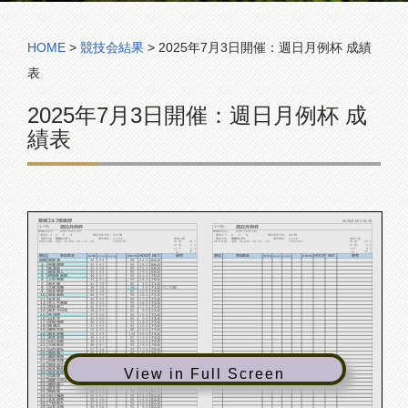
コンペ組合表
HOME
>
競技会結果
>
2025年7月3日開催：週日月例杯 成績
表
2025年7月3日開催：週日月例杯 成
績表
愛媛ゴルフ倶楽部
2025/07/03 16:06
週日月例杯
週日月例杯
コンペ名:
コンペ名:
25年7月3日 (木)
25年7月3日 (木)
開催年月日：
開催年月日：
使用コース：
K P Q
順位決定方法：
ネット順
使用コース：
K P Q
順位決定方法：
ネット順
競技方法：
申告ハンディ
優先順位：
1:ｲﾝﾈｯﾄ
参加人数
競技方法：
申告ハンディ
優先順位：
1:ｲﾝﾈｯﾄ
参加人数
43
43
HDCP上限：
男性：30 女性：30 シニア：30
2:生年月日
男 性:
人
HDCP上限：
男性：30 女性：30 シニア：30
2:生年月日
男 性:
人
2
2
女 性:
人
女 性:
人
0
0
シニア:
人
シニア:
人
45
45
計 :
人
計 :
人
順位
参加者名
NET
備考
順位
参加者名
NET
備考
HDCP
HDCP
KING
KING
GROSS
GROSS
QUEEN
QUEEN
PRINCE
PRINCE
優勝
塚野 満
44
44
88
24.0
64.0
2
井藤 明德
42
42
84
18.0
66.0
3
泉 武志
43
46
89
23.0
66.0
4
菊池 繁人
44
44
88
19.0
69.0
5
伊勢家 圭喜
46
47
93
23.0
70.0
6
上坂 晴美
43
51
94
24.0
70.0
7
米木 康
41
39
80
9.0
71.0
8
大西 栄隆
38
38
76
5.0
71.0
ベスグロ賞
9
松本 明慧
44
38
82
10.0
72.0
10
谷本 眞帆
46
44
90
18.0
72.0
11
水本 忠
45
44
89
17.0
72.0
12
井上 千恵美
45
45
90
18.0
72.0
13
宮﨑 憲二
42
47
89
17.0
72.0
14
米木 千代司
38
43
81
9.0
72.0
15
林 悦男
47
45
92
19.0
73.0
16
山本 学
42
40
82
9.0
73.0
17
浮田 和廣
46
45
91
18.0
73.0
18
楠 陽次
41
42
83
10.0
73.0
19
栗岡 秀生
43
45
88
15.0
73.0
20
野本 幸春
55
49
104
30.0
74.0
21
若宮 友和
44
43
87
13.0
74.0
22
山口 志郎
39
47
86
12.0
74.0
23
大塚 喜生
48
47
95
19.0
76.0
24
山内 榮弘
47
46
93
17.0
76.0
25
西田 雅一
40
44
84
8.0
76.0
26
織田 展男
44
54
98
22.0
76.0
27
宮瀬 宗徳
50
45
95
18.0
77.0
28
菊地 貞介
39
51
90
13.0
77.0
29
松本 春夫
53
55
108
30.0
78.0
View in Full Screen
30
松本 彰夫
44
54
98
19.0
79.0
31
兵頭 博
50
55
105
25.0
80.0
32
西野 不可止
51
57
108
28.0
80.0
33
藤田 建二
47
46
93
12.0
81.0
34
関本 栄
45
50
95
14.0
81.0
35
新田 聡
46
53
99
18.0
81.0
36
天川 雅詞
42
51
93
12.0
81.0
37
北本 明秀
50
46
96
14.0
82.0
38
下田 智久
47
45
92
10.0
82.0
39
山本 正喜
45
46
91
9.0
82.0