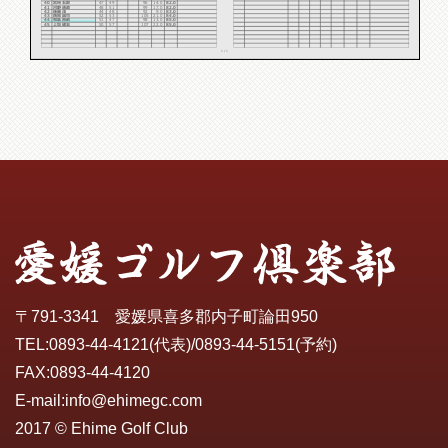
40
宮﨑 五郎
47
49
96
14.0
82.0
41
河野 通政
48
51
99
17.0
82.0
42
後藤 茂
44
48
92
9.0
83.0
43
西岡 誠司
52
53
105
21.0
84.0
44
和氣 吉嗣
51
47
98
13.0
85.0
45
上坂 建志
50
57
107
22.0
85.0
1 / 1
〒791-3341 愛媛県喜多郡内子町論田950
TEL:
0893-44-4121
(代表)/
0893-44-5151
(予約)
FAX:0893-44-4120
E-mail:
info@ehimegc.com
2017 © Ehime Golf Club