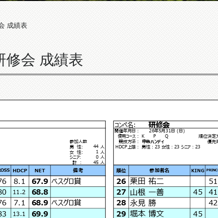
会 成績表
：研修会 成績表
研修会
コンペ名:
26年5月31日 (日)
開催年月日：
使用コース：
K P Q
順位決定
参加人数
競技方法：
申告ハンディ
優先
44
男 性:
人
HDCP上限：
男性：23 女性：23 シニア：23
1
女 性:
人
0
シニア:
人
45
計 :
人
HDCP
NET
備考
順位
参加者名
KING
ROSS
PRINC
栗田 祐二
76
8.1
67.9
ベスグロ賞
26
51
山根 一善
80
68.8
27
45
41
11.2
永見 勝
76
7.1
68.9
ベスグロ賞
28
42
堀本 博文
83
69.9
29
45
13.1