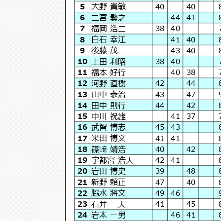
大野 貴敏
5
40
40
二宮 繁之
6
44
41
福岡 浩二
7
38
40
白石 幸江
8
41
40
後藤 茂
9
43
40
上田 利昭
10
38
40
福本 好行
11
40
38
河野 直樹
12
42
44
山中 泰治
13
43
47
田中 則行
14
44
42
中川 祝雄
15
41
37
武智 博志
16
45
43
米田 博文
17
41
41
篠﨑 靖浩
18
40
42
宇都宮 浩人
19
42
41
岩田 博史
20
39
48
新野 賴正
21
47
40
脇水 將文
22
49
46
石井 一夫
23
41
45
岩本 一男
24
46
41