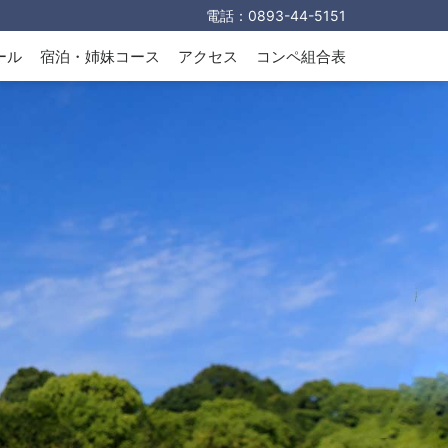
電話：
0893-44-5151
ール
宿泊・姉妹コース
アクセス
コンペ組合表