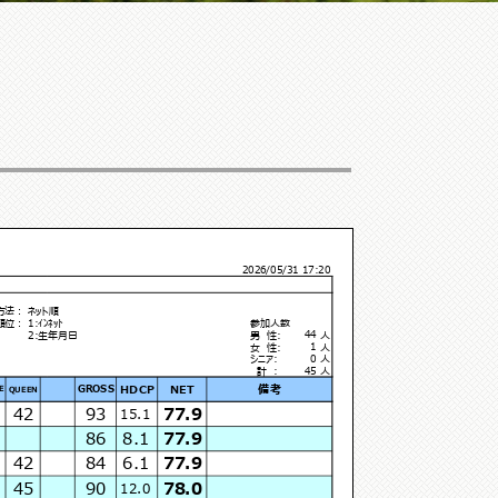
2026/05/31 17:20
方法：
ネット順
順位：
1:ｲﾝﾈｯﾄ
参加人数
44
2:生年月日
男 性:
人
1
女 性:
人
0
シニア:
人
45
計 :
人
HDCP
NET
備考
GROSS
QUEEN
E
42
93
77.9
15.1
86
8.1
77.9
42
84
6.1
77.9
45
90
78.0
12.0