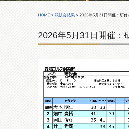
HOME
>
競技会結果
>
2026年5月31日開催：研修
2026年5月31日開催
愛媛ゴルフ倶楽部
研修会
コンペ名:
26年5月31日 (日)
開催年月日：
使用コース：
K P Q
順位決定方法：
ネット順
競技方法：
申告ハンディ
優先順位：
1:ｲﾝﾈｯﾄ
HDCP上限：
男性：23 女性：23 シニア：23
2:生年月日
順位
参加者名
KING
G
QUEEN
PRINCE
坂本 明仁
38
38
優勝
畑中 貴博
2
41
39
岡田 俊彦
3
35
41
井上 考司
4
38
45