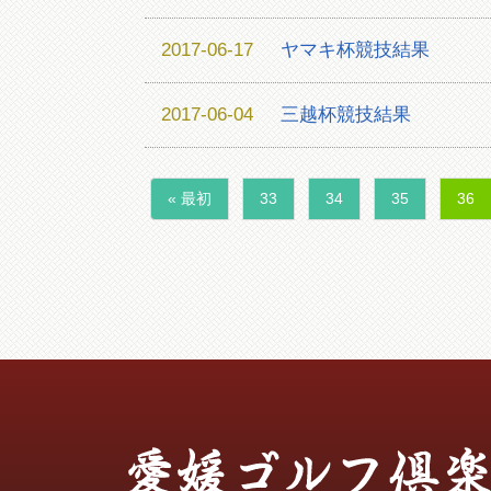
2017-06-17
ヤマキ杯競技結果
2017-06-04
三越杯競技結果
« 最初
33
34
35
36