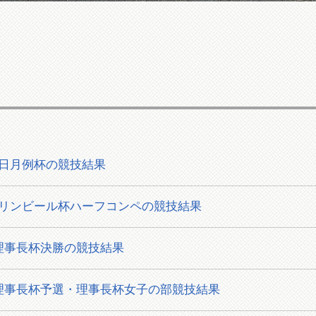
週日月例杯の競技結果
キリンビール杯ハーフコンペの競技結果
：理事長杯決勝の競技結果
：理事長杯予選・理事長杯女子の部競技結果